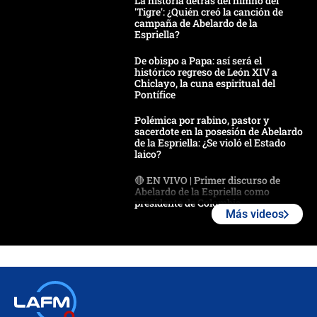
La historia detrás del himno del
'Tigre': ¿Quién creó la canción de
campaña de Abelardo de la
Espriella?
De obispo a Papa: así será el
histórico regreso de León XIV a
Chiclayo, la cuna espiritual del
Pontífice
Polémica por rabino, pastor y
sacerdote en la posesión de Abelardo
de la Espriella: ¿Se violó el Estado
laico?
🔴 EN VIVO | Primer discurso de
Abelardo de la Espriella como
presidente de Colombia
Más videos
¿La posesión de Abelardo De la
Espriella en Cali inicia la
descentralización en Colombia? Esto
respondió el alcalde Eder
Así será la posesión de Abelardo de
la Espriella este 7 de agosto: