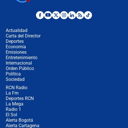
cronograma oficial y detalles clave
Desde dermatitis hasta infecciones:
los riesgos de usar cascos de motos
de aplicaciones de transporte
Actualidad
Carta del Director
¿Cómo comprar dólares desde el
Deportes
celular? Requisitos, pasos y
Economía
recomendaciones
Emisiones
Entretenimiento
Internacional
Las seis de las 6 con Juan Lozano |
Orden Público
jueves 6 de agosto de 2026
Política
Sociedad
RCN Radio
Posesión de Abelardo De La Espriella
La Fm
en Cali: ¿qué pasará con los
congresistas del Pacto Histórico que
Deportes RCN
no asistirán?
La Mega
Radio 1
El Sol
Alerta Bogotá
Alerta Cartagena