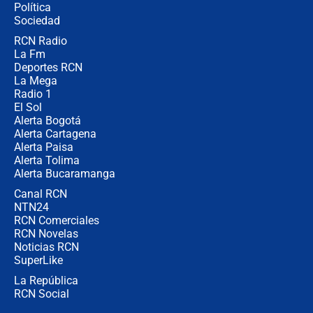
Política
coronel para filtrar información del
Ejército
Sociedad
RCN Radio
Las razones para escoger al nuevo
La Fm
director de la Policía
Deportes RCN
La Mega
Radio 1
El Sol
Alerta Bogotá
Alerta Cartagena
Alerta Paisa
Alerta Tolima
Alerta Bucaramanga
Canal RCN
NTN24
RCN Comerciales
RCN Novelas
Noticias RCN
SuperLike
La República
RCN Social