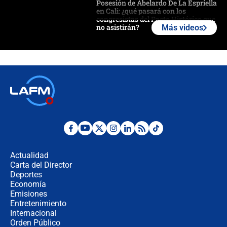
Posesión de Abelardo De La Espriella
en Cali: ¿qué pasará con los
congresistas del Pacto Histórico que
no asistirán?
Más videos
Álvaro Uribe asistirá a la posesión y
crece el pulso por la elección del
contralor
🔴 EN VIVO | Noticiero La FM con
Juan Lozano - 6 de agosto de 2026
¿Por qué De la Espriella gobernará
desde Barranquilla? Experto explica
la razón
Actualidad
Carta del Director
Estratega de Abelardo de la Espriella
Deportes
revela cómo venció a la “casta
Economía
política” en campaña: “Estaba
Emisiones
completamente seguro”
Entretenimiento
Internacional
Alias ‘Calarcá’ habría pagado $60
Orden Público
millones al mes a un supuesto