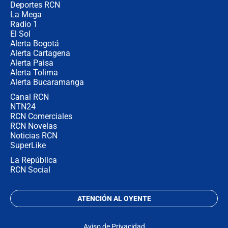
congresistas del Pacto Histórico que
Deportes RCN
no asistirán?
La Mega
Radio 1
El Sol
Alerta Bogotá
Alerta Cartagena
Alerta Paisa
Alerta Tolima
Alerta Bucaramanga
Canal RCN
NTN24
RCN Comerciales
RCN Novelas
Noticias RCN
SuperLike
La República
RCN Social
ATENCIÓN AL OYENTE
Aviso de Privacidad