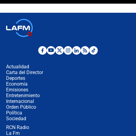
¿La posesión de Abelardo De la
Espriella en Cali inicia la
descentralización en Colombia? Esto
respondió el alcalde Eder
Así será la posesión de Abelardo de
la Espriella este 7 de agosto:
cronograma oficial y detalles clave
Desde dermatitis hasta infecciones:
los riesgos de usar cascos de motos
de aplicaciones de transporte
Actualidad
Carta del Director
¿Cómo comprar dólares desde el
Deportes
celular? Requisitos, pasos y
Economía
recomendaciones
Emisiones
Entretenimiento
Internacional
Las seis de las 6 con Juan Lozano |
Orden Público
jueves 6 de agosto de 2026
Política
Sociedad
RCN Radio
Posesión de Abelardo De La Espriella
La Fm
en Cali: ¿qué pasará con los