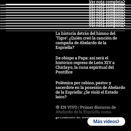
Ver nota completa
Ver nota completa
Ver nota completa
Ver nota completa
Ver nota completa
Ver nota completa
Ver nota completa
Ver nota completa
Ver nota completa
Ver nota completa
La historia detrás del himno del
'Tigre': ¿Quién creó la canción de
campaña de Abelardo de la
Espriella?
De obispo a Papa: así será el
histórico regreso de León XIV a
Chiclayo, la cuna espiritual del
Pontífice
Polémica por rabino, pastor y
sacerdote en la posesión de Abelardo
de la Espriella: ¿Se violó el Estado
laico?
🔴 EN VIVO | Primer discurso de
Abelardo de la Espriella como
presidente de Colombia
Más videos