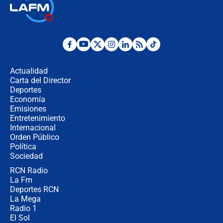
Las seis de las 6 con Juan Lozano |
jueves 6 de agosto de 2026
Posesión de Abelardo De La Espriella
en Cali: ¿qué pasará con los
congresistas del Pacto Histórico que
Actualidad
no asistirán?
Carta del Director
Álvaro Uribe asistirá a la posesión y
Deportes
crece el pulso por la elección del
Economía
contralor
Emisiones
Entretenimiento
Internacional
🔴 EN VIVO | Noticiero La FM con
Orden Público
Juan Lozano - 6 de agosto de 2026
Política
Sociedad
RCN Radio
¿Por qué De la Espriella gobernará
La Fm
desde Barranquilla? Experto explica
la razón
Deportes RCN
La Mega
Radio 1
El Sol