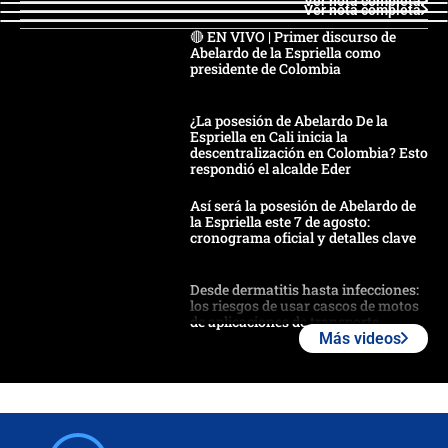
Ver nota completa
Ver nota completa
🔴 EN VIVO | Primer discurso de
Abelardo de la Espriella como
presidente de Colombia
¿La posesión de Abelardo De la
Espriella en Cali inicia la
descentralización en Colombia? Esto
respondió el alcalde Eder
Así será la posesión de Abelardo de
la Espriella este 7 de agosto:
cronograma oficial y detalles clave
Desde dermatitis hasta infecciones:
los riesgos de usar cascos de motos
de aplicaciones de transporte
Más videos
¿Cómo comprar dólares desde el
celular? Requisitos, pasos y
recomendaciones