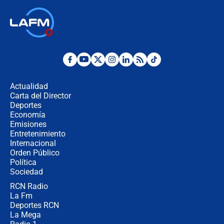
laico?
🔴 EN VIVO | Primer discurso de
Abelardo de la Espriella como
presidente de Colombia
¿La posesión de Abelardo De la
Espriella en Cali inicia la
descentralización en Colombia? Esto
Actualidad
respondió el alcalde Eder
Carta del Director
Así será la posesión de Abelardo de
Deportes
la Espriella este 7 de agosto:
Economía
cronograma oficial y detalles clave
Emisiones
Entretenimiento
Internacional
Desde dermatitis hasta infecciones:
Orden Público
los riesgos de usar cascos de motos
Política
de aplicaciones de transporte
Sociedad
RCN Radio
¿Cómo comprar dólares desde el
La Fm
celular? Requisitos, pasos y
recomendaciones
Deportes RCN
La Mega