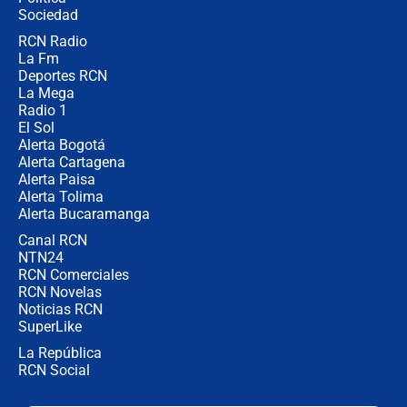
Sociedad
RCN Radio
¿Cómo comprar dólares desde el
La Fm
celular? Requisitos, pasos y
recomendaciones
Deportes RCN
La Mega
Radio 1
El Sol
Alerta Bogotá
Alerta Cartagena
Alerta Paisa
Alerta Tolima
Alerta Bucaramanga
Canal RCN
NTN24
RCN Comerciales
RCN Novelas
Noticias RCN
SuperLike
La República
RCN Social