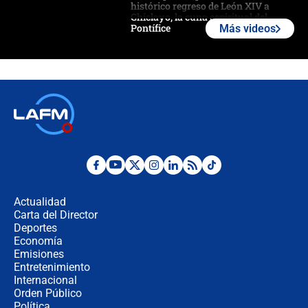
histórico regreso de León XIV a
Chiclayo, la cuna espiritual del
Pontífice
Más videos
Polémica por rabino, pastor y
sacerdote en la posesión de Abelardo
de la Espriella: ¿Se violó el Estado
laico?
🔴 EN VIVO | Primer discurso de
Abelardo de la Espriella como
presidente de Colombia
¿La posesión de Abelardo De la
Espriella en Cali inicia la
descentralización en Colombia? Esto
Actualidad
respondió el alcalde Eder
Carta del Director
Así será la posesión de Abelardo de
Deportes
la Espriella este 7 de agosto:
Economía
cronograma oficial y detalles clave
Emisiones
Entretenimiento
Internacional
Desde dermatitis hasta infecciones:
Orden Público
los riesgos de usar cascos de motos
Política
de aplicaciones de transporte