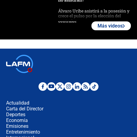
Álvaro Uribe asistirá a la posesión y
crece el pulso por la elección del
contralor
Más videos
🔴 EN VIVO | Noticiero La FM con
Juan Lozano - 6 de agosto de 2026
¿Por qué De la Espriella gobernará
desde Barranquilla? Experto explica
la razón
Estratega de Abelardo de la Espriella
revela cómo venció a la “casta
política” en campaña: “Estaba
Actualidad
completamente seguro”
Carta del Director
Alias ‘Calarcá’ habría pagado $60
Deportes
millones al mes a un supuesto
Economía
coronel para filtrar información del
Emisiones
Ejército
Entretenimiento