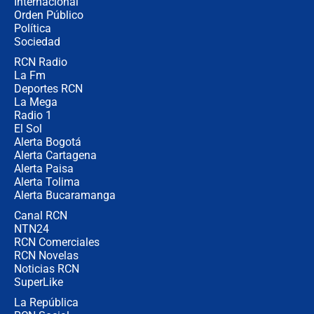
Internacional
Las razones para escoger al nuevo
Orden Público
director de la Policía
Política
Sociedad
RCN Radio
"Prohibir es la salida fácil": ¿Qué
La Fm
futuro les espera a las cabalgatas en
Colombia?
Deportes RCN
La Mega
Radio 1
El Sol
Alerta Bogotá
Alerta Cartagena
Alerta Paisa
Alerta Tolima
Alerta Bucaramanga
Canal RCN
NTN24
RCN Comerciales
RCN Novelas
Noticias RCN
SuperLike
La República