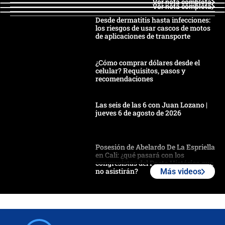
Ver nota completa
Ver nota completa
Desde dermatitis hasta infecciones:
los riesgos de usar cascos de motos
de aplicaciones de transporte
¿Cómo comprar dólares desde el
celular? Requisitos, pasos y
recomendaciones
Las seis de las 6 con Juan Lozano |
jueves 6 de agosto de 2026
Posesión de Abelardo De La Espriella
en Cali: ¿qué pasará con los
congresistas del Pacto Histórico que
no asistirán?
Más videos
Álvaro Uribe asistirá a la posesión y
crece el pulso por la elección del
contralor