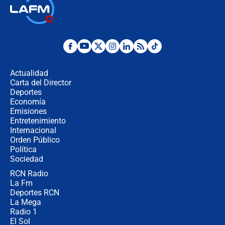
🔴 EN VIVO | Noticiero La FM con
Juan Lozano - 6 de agosto de 2026
¿Por qué De la Espriella gobernará
desde Barranquilla? Experto explica
la razón
Actualidad
Carta del Director
Estratega de Abelardo de la Espriella
Deportes
revela cómo venció a la “casta
Economía
política” en campaña: “Estaba
Emisiones
completamente seguro”
Entretenimiento
Internacional
Alias ‘Calarcá’ habría pagado $60
Orden Público
millones al mes a un supuesto
Política
coronel para filtrar información del
Ejército
Sociedad
RCN Radio
Las razones para escoger al nuevo
La Fm
director de la Policía
Deportes RCN
La Mega
Radio 1
El Sol