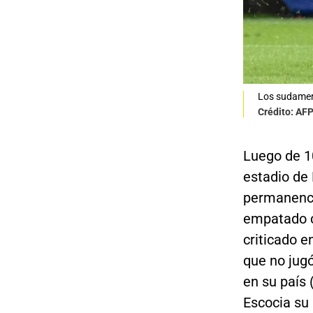
Los sudameri
Crédito: AF
Luego de 10
estadio de 
permanencia
empatado c
criticado e
que no jugó
en su país 
Escocia su 