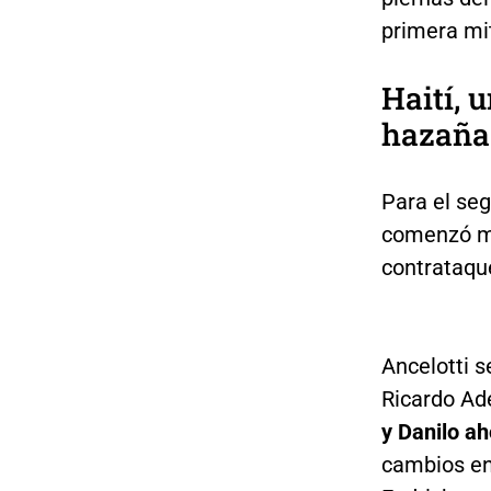
primera mi
Haití, 
hazaña
Para el seg
comenzó mej
contrataqu
Ancelotti s
Ricardo Ad
y Danilo ah
cambios en 