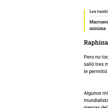
Lea tamb
Marruecos
mínima
Raphina
Pero no tod
salió tres
le permitió
Algunos mi
mundialista
piernas del