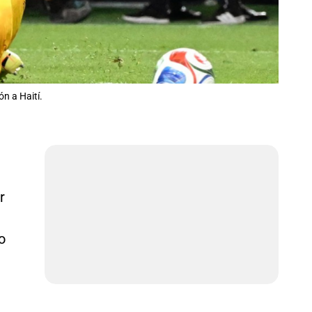
n a Haití.
r
o