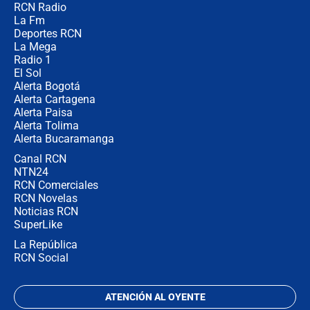
RCN Radio
Las razones para escoger al nuevo
La Fm
director de la Policía
Deportes RCN
La Mega
Radio 1
El Sol
Alerta Bogotá
Alerta Cartagena
Alerta Paisa
Alerta Tolima
Alerta Bucaramanga
Canal RCN
NTN24
RCN Comerciales
RCN Novelas
Noticias RCN
SuperLike
La República
RCN Social
ATENCIÓN AL OYENTE