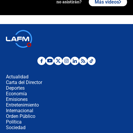
no asistirán?
Más videos
Álvaro Uribe asistirá a la posesión y
crece el pulso por la elección del
contralor
🔴 EN VIVO | Noticiero La FM con
Juan Lozano - 6 de agosto de 2026
¿Por qué De la Espriella gobernará
desde Barranquilla? Experto explica
la razón
Actualidad
Carta del Director
Estratega de Abelardo de la Espriella
Deportes
revela cómo venció a la “casta
Economía
política” en campaña: “Estaba
Emisiones
completamente seguro”
Entretenimiento
Internacional
Alias ‘Calarcá’ habría pagado $60
Orden Público
millones al mes a un supuesto
Política
coronel para filtrar información del
Ejército
Sociedad