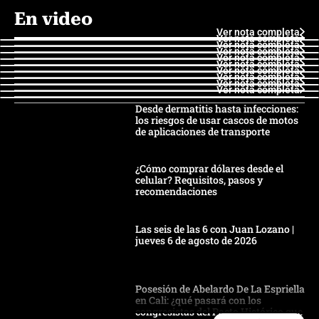
En video
Ver nota completa
Ver nota completa
Ver nota completa
Ver nota completa
Ver nota completa
Ver nota completa
Ver nota completa
Ver nota completa
Ver nota completa
Ver nota completa
Desde dermatitis hasta infecciones:
los riesgos de usar cascos de motos
de aplicaciones de transporte
¿Cómo comprar dólares desde el
celular? Requisitos, pasos y
recomendaciones
Las seis de las 6 con Juan Lozano |
jueves 6 de agosto de 2026
Posesión de Abelardo De La Espriella
en Cali: ¿qué pasará con los
congresistas del Pacto Histórico que