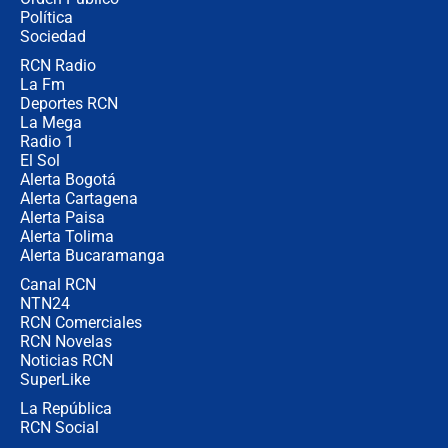
millones al mes a un supuesto
Política
coronel para filtrar información del
Ejército
Sociedad
RCN Radio
Las razones para escoger al nuevo
La Fm
director de la Policía
Deportes RCN
La Mega
Radio 1
El Sol
Alerta Bogotá
Alerta Cartagena
Alerta Paisa
Alerta Tolima
Alerta Bucaramanga
Canal RCN
NTN24
RCN Comerciales
RCN Novelas
Noticias RCN
SuperLike
La República
RCN Social