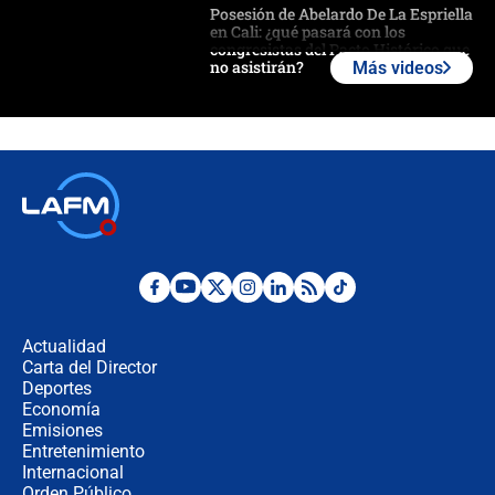
Posesión de Abelardo De La Espriella
en Cali: ¿qué pasará con los
congresistas del Pacto Histórico que
no asistirán?
Más videos
Álvaro Uribe asistirá a la posesión y
crece el pulso por la elección del
contralor
🔴 EN VIVO | Noticiero La FM con
Juan Lozano - 6 de agosto de 2026
¿Por qué De la Espriella gobernará
desde Barranquilla? Experto explica
la razón
Actualidad
Carta del Director
Estratega de Abelardo de la Espriella
Deportes
revela cómo venció a la “casta
Economía
política” en campaña: “Estaba
Emisiones
completamente seguro”
Entretenimiento
Internacional
Alias ‘Calarcá’ habría pagado $60
Orden Público