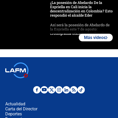
¿La posesión de Abelardo De la
Espriella en Cali inicia la
descentralización en Colombia? Esto
respondió el alcalde Eder
Así será la posesión de Abelardo de
la Espriella este 7 de agosto:
cronograma oficial y detalles clave
Más videos
Desde dermatitis hasta infecciones:
los riesgos de usar cascos de motos
de aplicaciones de transporte
¿Cómo comprar dólares desde el
celular? Requisitos, pasos y
recomendaciones
Las seis de las 6 con Juan Lozano |
jueves 6 de agosto de 2026
Actualidad
Carta del Director
Posesión de Abelardo De La Espriella
Deportes
en Cali: ¿qué pasará con los