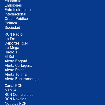
Economía
congresistas del Pacto Histórico que
Emisiones
no asistirán?
Entretenimiento
Internacional
Álvaro Uribe asistirá a la posesión y
Orden Público
crece el pulso por la elección del
Política
contralor
Sociedad
RCN Radio
🔴 EN VIVO | Noticiero La FM con
La Fm
Juan Lozano - 6 de agosto de 2026
Deportes RCN
La Mega
Radio 1
El Sol
Alerta Bogotá
Alerta Cartagena
Alerta Paisa
Alerta Tolima
Alerta Bucaramanga
Canal RCN
NTN24
RCN Comerciales
RCN Novelas
Noticias RCN