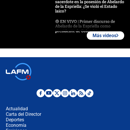
sacerdote en la posesión de Abelardo
de la Espriella: ¿Se violó el Estado
laico?
🔴 EN VIVO | Primer discurso de
Abelardo de la Espriella como
presidente de Colombia
Más videos
¿La posesión de Abelardo De la
Espriella en Cali inicia la
descentralización en Colombia? Esto
respondió el alcalde Eder
Así será la posesión de Abelardo de
la Espriella este 7 de agosto:
cronograma oficial y detalles clave
Desde dermatitis hasta infecciones:
los riesgos de usar cascos de motos
de aplicaciones de transporte
Actualidad
Carta del Director
¿Cómo comprar dólares desde el
Deportes
celular? Requisitos, pasos y
Economía
recomendaciones