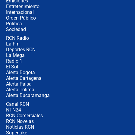
Emisiones
Entretenimiento
Internacional
Las seis de las 6 con Juan Lozano |
Orden Público
jueves 6 de agosto de 2026
Política
Sociedad
RCN Radio
Posesión de Abelardo De La Espriella
La Fm
en Cali: ¿qué pasará con los
congresistas del Pacto Histórico que
Deportes RCN
no asistirán?
La Mega
Radio 1
El Sol
Alerta Bogotá
Alerta Cartagena
Alerta Paisa
Alerta Tolima
Alerta Bucaramanga
Canal RCN
NTN24
RCN Comerciales
RCN Novelas
Noticias RCN
SuperLike