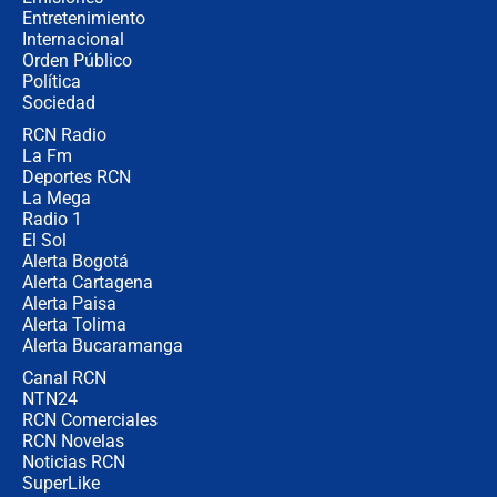
Entretenimiento
Internacional
🔴 EN VIVO | Noticiero La FM con
Orden Público
Juan Lozano - 6 de agosto de 2026
Política
Sociedad
RCN Radio
¿Por qué De la Espriella gobernará
La Fm
desde Barranquilla? Experto explica
la razón
Deportes RCN
La Mega
Radio 1
El Sol
Alerta Bogotá
Alerta Cartagena
Alerta Paisa
Alerta Tolima
Alerta Bucaramanga
Canal RCN
NTN24
RCN Comerciales
RCN Novelas
Noticias RCN
SuperLike