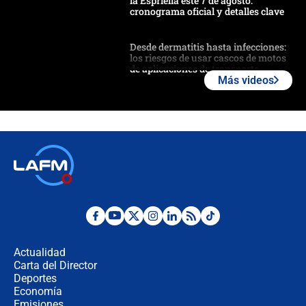
la Espriella este 7 de agosto:
cronograma oficial y detalles clave
Desde dermatitis hasta infecciones:
los riesgos de usar cascos de motos
de aplicaciones de transporte
Más videos
¿Cómo comprar dólares desde el
celular? Requisitos, pasos y
recomendaciones
Las seis de las 6 con Juan Lozano |
jueves 6 de agosto de 2026
Posesión de Abelardo De La Espriella
en Cali: ¿qué pasará con los
congresistas del Pacto Histórico que
Actualidad
no asistirán?
Carta del Director
Álvaro Uribe asistirá a la posesión y
Deportes
crece el pulso por la elección del
Economía
contralor
Emisiones