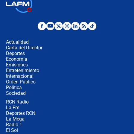
Alias ‘Calarcá’ habría pagado $60
millones al mes a un supuesto
coronel para filtrar información del
Ejército
Las razones para escoger al nuevo
director de la Policía
Actualidad
Carta del Director
"Prohibir es la salida fácil": ¿Qué
Deportes
futuro les espera a las cabalgatas en
Economía
Colombia?
Emisiones
Entretenimiento
Internacional
Ministro de Defensa no descarta el
Orden Público
uso de la UNDMO ante posibles
Política
disturbios durante la posesión
Sociedad
RCN Radio
"No hubo fraude ni posibilidad de
La Fm
fraude": Auditoría respondió a
señalamientos de Petro sobre
Deportes RCN
elección de Abelardo de La Espriella
La Mega
Radio 1
El Sol