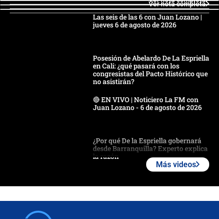
Ver nota completa
Las seis de las 6 con Juan Lozano |
jueves 6 de agosto de 2026
Posesión de Abelardo De La Espriella
en Cali: ¿qué pasará con los
congresistas del Pacto Histórico que
no asistirán?
🔴 EN VIVO | Noticiero La FM con
Juan Lozano - 6 de agosto de 2026
¿Por qué De la Espriella gobernará
desde Barranquilla? Experto explica
la razón
Más videos
Estratega de Abelardo de la Espriella
revela cómo venció a la “casta
política” en campaña: “Estaba
completamente seguro”