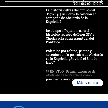
Ver nota completa
Ver nota completa
La historia detrás del himno del
'Tigre': ¿Quién creó la canción de
campaña de Abelardo de la
Espriella?
De obispo a Papa: así será el
histórico regreso de León XIV a
Chiclayo, la cuna espiritual del
Pontífice
Polémica por rabino, pastor y
sacerdote en la posesión de Abelardo
de la Espriella: ¿Se violó el Estado
laico?
🔴 EN VIVO | Primer discurso de
Abelardo de la Espriella como
presidente de Colombia
Más videos
¿La posesión de Abelardo De la
Espriella en Cali inicia la
descentralización en Colombia? Esto
respondió el alcalde Eder