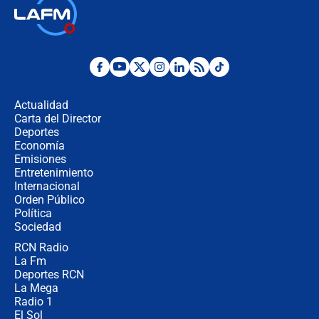
Así será la posesión de Abelardo de
la Espriella este 7 de agosto:
cronograma oficial y detalles clave
Desde dermatitis hasta infecciones:
los riesgos de usar cascos de motos
de aplicaciones de transporte
Actualidad
Carta del Director
¿Cómo comprar dólares desde el
Deportes
celular? Requisitos, pasos y
Economía
recomendaciones
Emisiones
Entretenimiento
Internacional
Las seis de las 6 con Juan Lozano |
Orden Público
jueves 6 de agosto de 2026
Política
Sociedad
RCN Radio
Posesión de Abelardo De La Espriella
La Fm
en Cali: ¿qué pasará con los
congresistas del Pacto Histórico que
Deportes RCN
no asistirán?
La Mega
Radio 1
El Sol