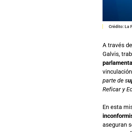
Crédito: La
A través de
Galvis, tra
parlamentar
vinculación
parte de s
u
Reficar y Ec
En esta mis
inconform
aseguran se