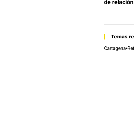
de relación
Temas re
Cartagena
Ref