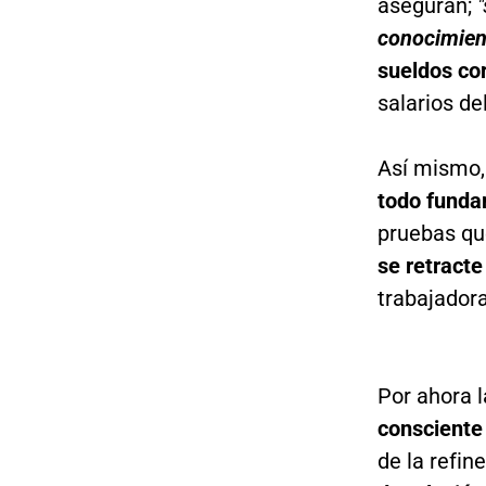
aseguran;
conocimien
sueldos co
salarios de
Así mismo,
todo fund
pruebas que
se retract
trabajadora
Por ahora 
consciente
de la refin