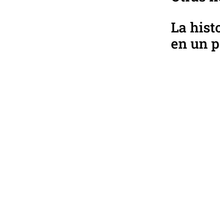
La hist
en un p