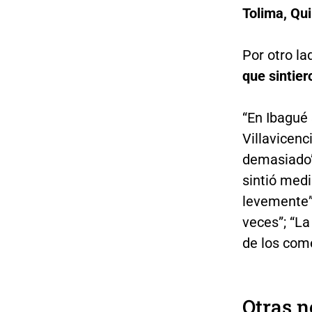
Tolima, Qu
Por otro la
que sintier
“En Ibagué 
Villavicenci
demasiado”;
sintió medi
levemente”
veces”; “La
de los come
Otras n