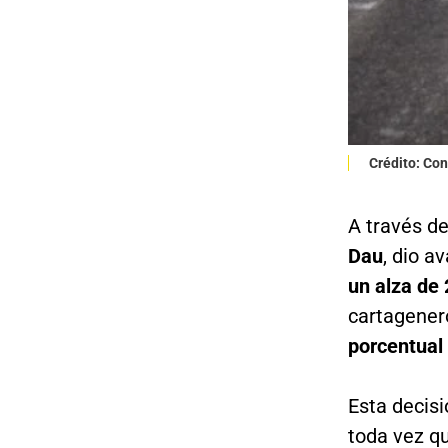
Crédito: Con
A través d
Dau
, dio a
un alza de
cartagene
porcentua
Esta decis
toda vez qu