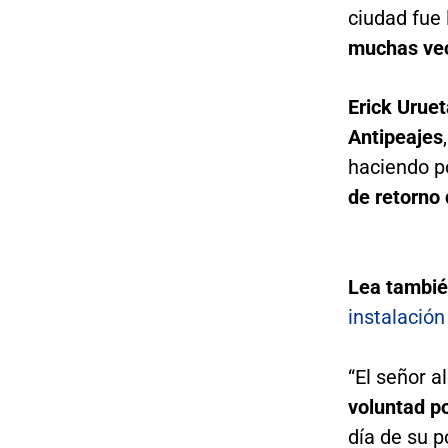
ciudad fue 
muchas vec
Erick Urue
Antipeajes
haciendo 
de retorno 
Lea tambi
instalación
“El señor a
voluntad p
día de su 