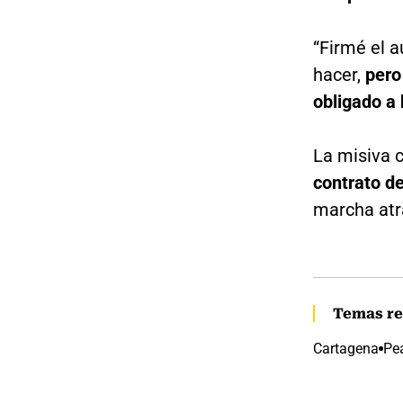
“Firmé el 
hacer,
pero
obligado a 
La misiva 
contrato d
marcha at
Temas re
Cartagena
Pe