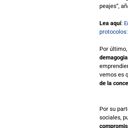
peajes”, añ
Lea aquí
:
E
protocolos
Por último,
demagogia
emprendier
vemos es 
de la conce
Por su part
sociales, p
compromiso