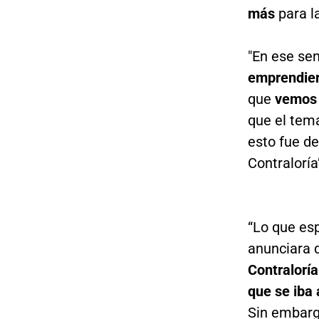
más
para l
"En ese sen
emprendiera
que
vemos e
que el tem
esto fue de
Contraloría”
“Lo que es
anunciara q
Contraloría
que se iba 
Sin embarg