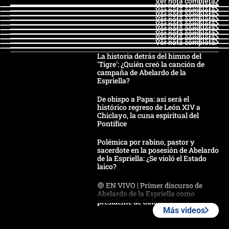
Ver nota completa
Ver nota completa
Ver nota completa
Ver nota completa
Ver nota completa
Ver nota completa
Ver nota completa
Ver nota completa
Ver nota completa
Ver nota completa
La historia detrás del himno del
'Tigre': ¿Quién creó la canción de
campaña de Abelardo de la
Espriella?
De obispo a Papa: así será el
histórico regreso de León XIV a
Chiclayo, la cuna espiritual del
Pontífice
Polémica por rabino, pastor y
sacerdote en la posesión de Abelardo
de la Espriella: ¿Se violó el Estado
laico?
🔴 EN VIVO | Primer discurso de
Abelardo de la Espriella como
presidente de Colombia
Más videos
¿La posesión de Abelardo De la