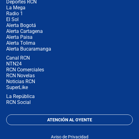
congresistas del Pacto Histórico que
Deportes RCN
no asistirán?
La Mega
Radio 1
El Sol
Alerta Bogotá
Alerta Cartagena
Alerta Paisa
Alerta Tolima
Alerta Bucaramanga
Canal RCN
NTN24
RCN Comerciales
RCN Novelas
Noticias RCN
SuperLike
La República
RCN Social
ATENCIÓN AL OYENTE
Aviso de Privacidad