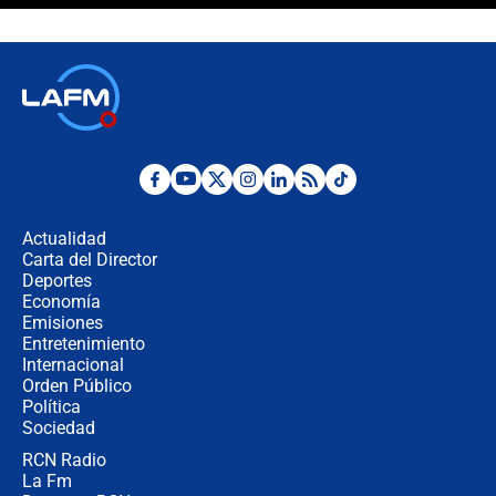
Espriella en Cali inicia la
descentralización en Colombia? Esto
respondió el alcalde Eder
Así será la posesión de Abelardo de
la Espriella este 7 de agosto:
cronograma oficial y detalles clave
Desde dermatitis hasta infecciones:
los riesgos de usar cascos de motos
de aplicaciones de transporte
Actualidad
Carta del Director
¿Cómo comprar dólares desde el
Deportes
celular? Requisitos, pasos y
Economía
recomendaciones
Emisiones
Entretenimiento
Internacional
Las seis de las 6 con Juan Lozano |
Orden Público
jueves 6 de agosto de 2026
Política
Sociedad
RCN Radio
Posesión de Abelardo De La Espriella
La Fm
en Cali: ¿qué pasará con los