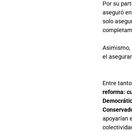
Por su part
aseguró en
solo asegur
completame
Asimismo, a
el asegura
Entre tanto
reforma: cu
Democrátic
Conservador
apoyarían e
colectivida