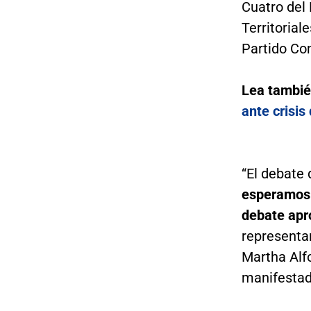
Cuatro del 
Territorial
Partido Co
Lea tambi
ante crisis
“El debate 
esperamos 
debate apr
representan
Martha Alf
manifestado