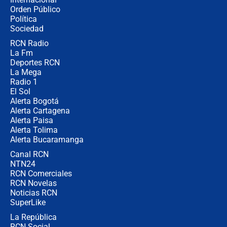
Alias ‘Calarcá’ habría pagado $60
Orden Público
millones al mes a un supuesto
Política
coronel para filtrar información del
Ejército
Sociedad
RCN Radio
Las razones para escoger al nuevo
La Fm
director de la Policía
Deportes RCN
La Mega
Radio 1
El Sol
Alerta Bogotá
Alerta Cartagena
Alerta Paisa
Alerta Tolima
Alerta Bucaramanga
Canal RCN
NTN24
RCN Comerciales
RCN Novelas
Noticias RCN
SuperLike
La República
RCN Social