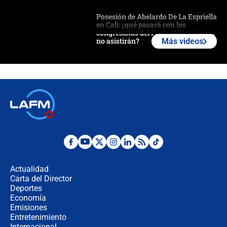
Posesión de Abelardo De La Espriella
en Cali: ¿qué pasará con los
congresistas del Pacto Histórico que
no asistirán?
Más videos
Álvaro Uribe asistirá a la posesión y
crece el pulso por la elección del
contralor
🔴 EN VIVO | Noticiero La FM con
Juan Lozano - 6 de agosto de 2026
¿Por qué De la Espriella gobernará
desde Barranquilla? Experto explica
la razón
Actualidad
Carta del Director
Estratega de Abelardo de la Espriella
Deportes
revela cómo venció a la “casta
Economía
política” en campaña: “Estaba
Emisiones
completamente seguro”
Entretenimiento
Internacional