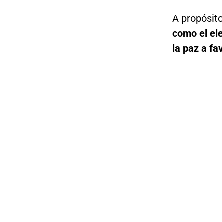
A propósito
como el ele
la paz a fav