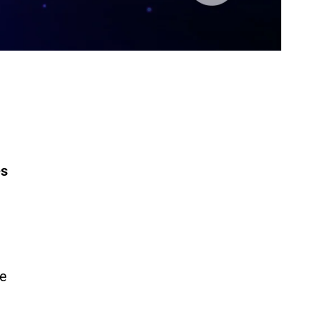
es
ue