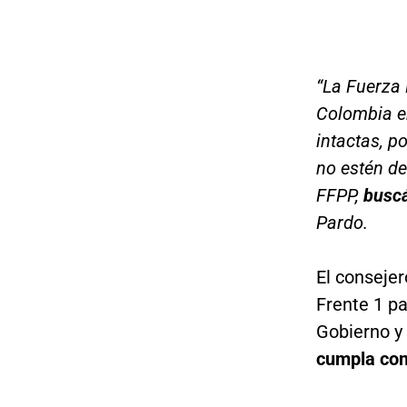
“La Fuerza 
Colombia en
intactas, p
no estén de
FFPP,
buscá
Pardo.
El consejer
Frente 1 p
Gobierno y 
cumpla con