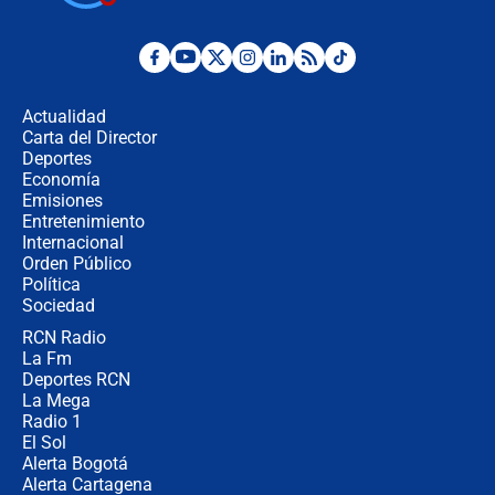
cronograma oficial y detalles clave
Desde dermatitis hasta infecciones:
los riesgos de usar cascos de motos
de aplicaciones de transporte
Actualidad
Carta del Director
¿Cómo comprar dólares desde el
Deportes
celular? Requisitos, pasos y
Economía
recomendaciones
Emisiones
Entretenimiento
Internacional
Las seis de las 6 con Juan Lozano |
Orden Público
jueves 6 de agosto de 2026
Política
Sociedad
RCN Radio
Posesión de Abelardo De La Espriella
La Fm
en Cali: ¿qué pasará con los
congresistas del Pacto Histórico que
Deportes RCN
no asistirán?
La Mega
Radio 1
El Sol
Alerta Bogotá
Alerta Cartagena