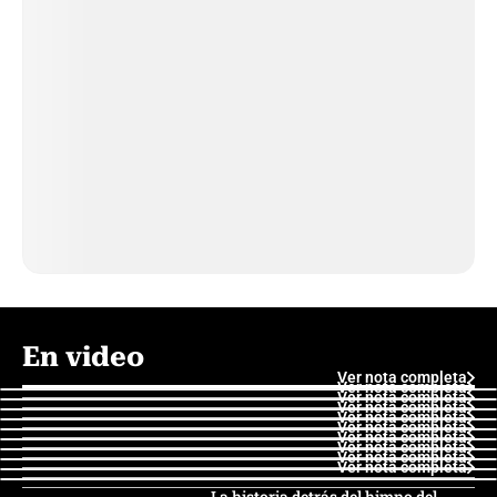
En video
Ver nota completa
Ver nota completa
Ver nota completa
Ver nota completa
Ver nota completa
Ver nota completa
Ver nota completa
Ver nota completa
Ver nota completa
Ver nota completa
La historia detrás del himno del