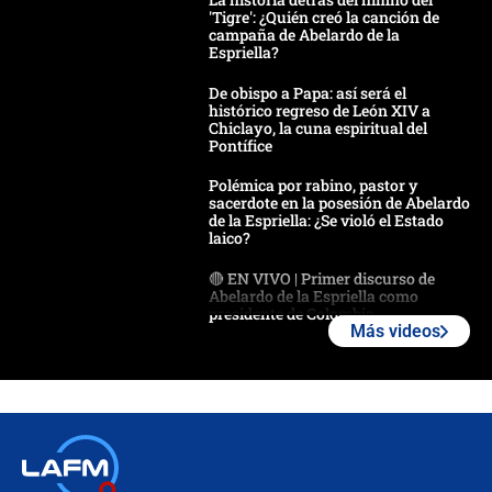
'Tigre': ¿Quién creó la canción de
campaña de Abelardo de la
Espriella?
De obispo a Papa: así será el
histórico regreso de León XIV a
Chiclayo, la cuna espiritual del
Pontífice
Polémica por rabino, pastor y
sacerdote en la posesión de Abelardo
de la Espriella: ¿Se violó el Estado
laico?
🔴 EN VIVO | Primer discurso de
Abelardo de la Espriella como
presidente de Colombia
Más videos
¿La posesión de Abelardo De la
Espriella en Cali inicia la
descentralización en Colombia? Esto
respondió el alcalde Eder
Así será la posesión de Abelardo de
la Espriella este 7 de agosto: