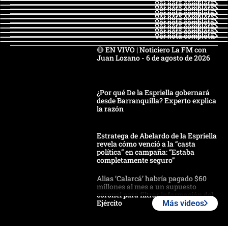
Ver nota completa
Ver nota completa
Ver nota completa
Ver nota completa
Ver nota completa
Ver nota completa
Ver nota completa
Ver nota completa
🔴 EN VIVO | Noticiero La FM con
Juan Lozano - 6 de agosto de 2026
¿Por qué De la Espriella gobernará
desde Barranquilla? Experto explica
la razón
Estratega de Abelardo de la Espriella
revela cómo venció a la “casta
política” en campaña: “Estaba
completamente seguro”
Alias ‘Calarcá’ habría pagado $60
millones al mes a un supuesto
coronel para filtrar información del
Ejército
Más videos
Las razones para escoger al nuevo