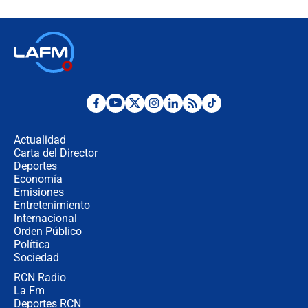
director de la Policía
"Prohibir es la salida fácil": ¿Qué
futuro les espera a las cabalgatas en
Colombia?
Ministro de Defensa no descarta el
uso de la UNDMO ante posibles
disturbios durante la posesión
Actualidad
Carta del Director
"No hubo fraude ni posibilidad de
Deportes
fraude": Auditoría respondió a
Economía
señalamientos de Petro sobre
Emisiones
elección de Abelardo de La Espriella
Entretenimiento
Internacional
Tras su posesión, presidente De la
Orden Público
Espriella empieza gira por regiones
Política
donde perdió
Sociedad
RCN Radio
Las seis de las 6 con Juan Lozano |
La Fm
miércoles 5 de agosto de 2026
Deportes RCN