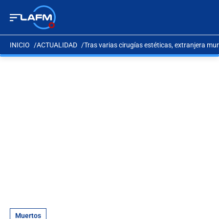
INICIO
ACTUALIDAD
Tras varias cirugías estéticas, extranjera mur
Muertos