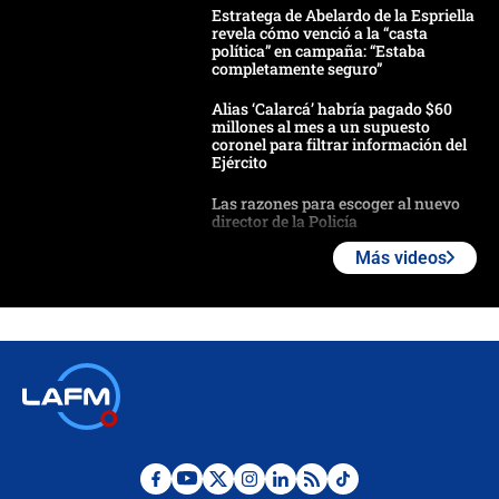
Estratega de Abelardo de la Espriella
revela cómo venció a la “casta
política” en campaña: “Estaba
completamente seguro”
Alias ‘Calarcá’ habría pagado $60
millones al mes a un supuesto
coronel para filtrar información del
Ejército
Las razones para escoger al nuevo
director de la Policía
Más videos
"Prohibir es la salida fácil": ¿Qué
futuro les espera a las cabalgatas en
Colombia?
Ministro de Defensa no descarta el
uso de la UNDMO ante posibles
disturbios durante la posesión
"No hubo fraude ni posibilidad de