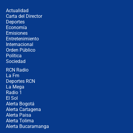
fraude": Auditoría respondió a
señalamientos de Petro sobre
Actualidad
elección de Abelardo de La Espriella
Carta del Director
Tras su posesión, presidente De la
Deportes
Espriella empieza gira por regiones
Economía
donde perdió
Emisiones
Entretenimiento
Internacional
Las seis de las 6 con Juan Lozano |
Orden Público
miércoles 5 de agosto de 2026
Política
Sociedad
RCN Radio
🔴 EN VIVO | Noticiero La FM con
La Fm
Juan Lozano - 5 de agosto de 2026
Deportes RCN
La Mega
Radio 1
El Sol
Alerta Bogotá
Alerta Cartagena
Alerta Paisa
Alerta Tolima
Alerta Bucaramanga