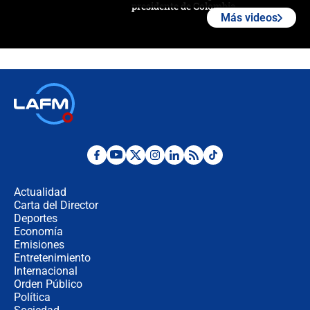
presidente de Colombia
Más videos
¿La posesión de Abelardo De la
Espriella en Cali inicia la
descentralización en Colombia? Esto
respondió el alcalde Eder
Así será la posesión de Abelardo de
la Espriella este 7 de agosto:
cronograma oficial y detalles clave
Desde dermatitis hasta infecciones:
los riesgos de usar cascos de motos
de aplicaciones de transporte
Actualidad
Carta del Director
¿Cómo comprar dólares desde el
Deportes
celular? Requisitos, pasos y
Economía
recomendaciones
Emisiones
Entretenimiento
Internacional
Las seis de las 6 con Juan Lozano |
Orden Público
jueves 6 de agosto de 2026
Política