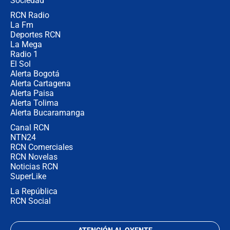
Sociedad
RCN Radio
Posesión de Abelardo De La Espriella
La Fm
en Cali: ¿qué pasará con los
congresistas del Pacto Histórico que
Deportes RCN
no asistirán?
La Mega
Radio 1
El Sol
Alerta Bogotá
Alerta Cartagena
Alerta Paisa
Alerta Tolima
Alerta Bucaramanga
Canal RCN
NTN24
RCN Comerciales
RCN Novelas
Noticias RCN
SuperLike
La República
RCN Social