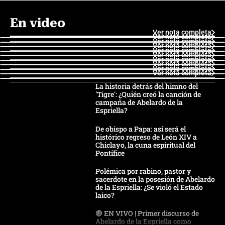
En video
Ver nota completa
Ver nota completa
Ver nota completa
Ver nota completa
Ver nota completa
Ver nota completa
Ver nota completa
Ver nota completa
Ver nota completa
Ver nota completa
La historia detrás del himno del
'Tigre': ¿Quién creó la canción de
campaña de Abelardo de la
Espriella?
De obispo a Papa: así será el
histórico regreso de León XIV a
Chiclayo, la cuna espiritual del
Pontífice
Polémica por rabino, pastor y
sacerdote en la posesión de Abelardo
de la Espriella: ¿Se violó el Estado
laico?
🔴 EN VIVO | Primer discurso de
Abelardo de la Espriella como