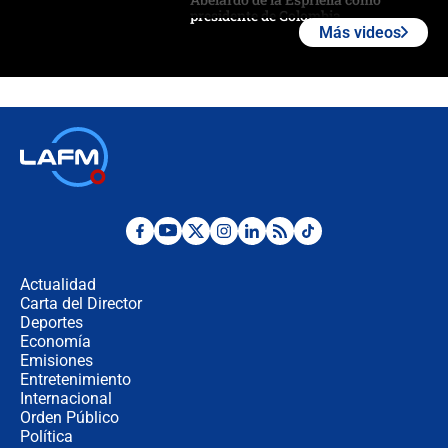
presidente de Colombia
Más videos
¿La posesión de Abelardo De la
Espriella en Cali inicia la
descentralización en Colombia? Esto
respondió el alcalde Eder
Así será la posesión de Abelardo de
la Espriella este 7 de agosto:
cronograma oficial y detalles clave
Desde dermatitis hasta infecciones:
los riesgos de usar cascos de motos
de aplicaciones de transporte
Actualidad
Carta del Director
¿Cómo comprar dólares desde el
Deportes
celular? Requisitos, pasos y
Economía
recomendaciones
Emisiones
Entretenimiento
Internacional
Las seis de las 6 con Juan Lozano |
Orden Público
jueves 6 de agosto de 2026
Política