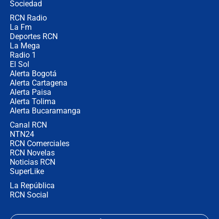
Sociedad
RCN Radio
Posesión de Abelardo De La Espriella
La Fm
en Cali: ¿qué pasará con los
congresistas del Pacto Histórico que
Deportes RCN
no asistirán?
La Mega
Radio 1
El Sol
Alerta Bogotá
Alerta Cartagena
Alerta Paisa
Alerta Tolima
Alerta Bucaramanga
Canal RCN
NTN24
RCN Comerciales
RCN Novelas
Noticias RCN
SuperLike
La República
RCN Social