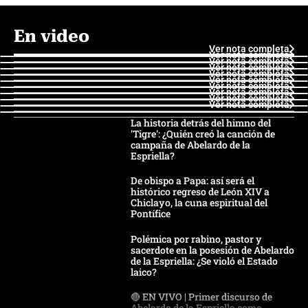
En video
Ver nota completa
Ver nota completa
Ver nota completa
Ver nota completa
Ver nota completa
Ver nota completa
Ver nota completa
Ver nota completa
Ver nota completa
Ver nota completa
La historia detrás del himno del
'Tigre': ¿Quién creó la canción de
campaña de Abelardo de la
Espriella?
De obispo a Papa: así será el
histórico regreso de León XIV a
Chiclayo, la cuna espiritual del
Pontífice
Polémica por rabino, pastor y
sacerdote en la posesión de Abelardo
de la Espriella: ¿Se violó el Estado
laico?
🔴 EN VIVO | Primer discurso de
Abelardo de la Espriella como