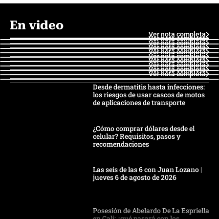
En video
Ver nota completa
Ver nota completa
Ver nota completa
Ver nota completa
Ver nota completa
Ver nota completa
Ver nota completa
Ver nota completa
Ver nota completa
Ver nota completa
Desde dermatitis hasta infecciones:
los riesgos de usar cascos de motos
de aplicaciones de transporte
¿Cómo comprar dólares desde el
celular? Requisitos, pasos y
recomendaciones
Las seis de las 6 con Juan Lozano |
jueves 6 de agosto de 2026
Posesión de Abelardo De La Espriella
en Cali: ¿qué pasará con los