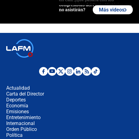
congresistas del Pacto Histórico que
no asistirán?
Más videos
Álvaro Uribe asistirá a la posesión y
crece el pulso por la elección del
contralor
🔴 EN VIVO | Noticiero La FM con
Juan Lozano - 6 de agosto de 2026
¿Por qué De la Espriella gobernará
desde Barranquilla? Experto explica
la razón
Actualidad
Carta del Director
Estratega de Abelardo de la Espriella
Deportes
revela cómo venció a la “casta
Economía
política” en campaña: “Estaba
Emisiones
completamente seguro”
Entretenimiento
Internacional
Alias ‘Calarcá’ habría pagado $60
Orden Público
millones al mes a un supuesto
Política
coronel para filtrar información del