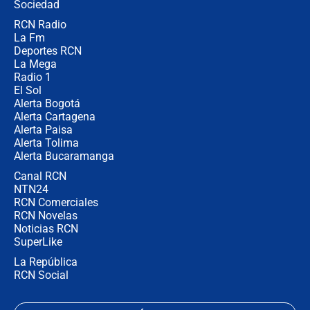
Ejército
Sociedad
RCN Radio
Las razones para escoger al nuevo
La Fm
director de la Policía
Deportes RCN
La Mega
Radio 1
El Sol
Alerta Bogotá
Alerta Cartagena
Alerta Paisa
Alerta Tolima
Alerta Bucaramanga
Canal RCN
NTN24
RCN Comerciales
RCN Novelas
Noticias RCN
SuperLike
La República
RCN Social