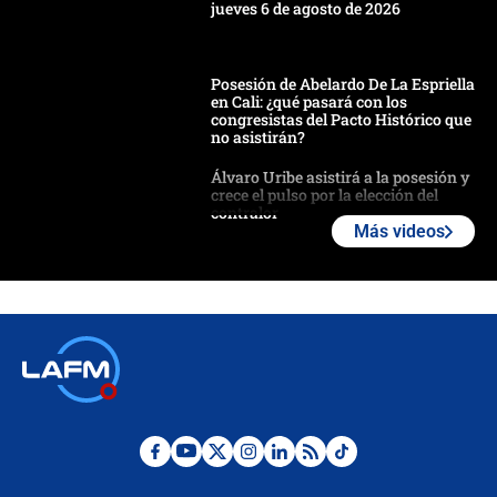
jueves 6 de agosto de 2026
Posesión de Abelardo De La Espriella
en Cali: ¿qué pasará con los
congresistas del Pacto Histórico que
no asistirán?
Álvaro Uribe asistirá a la posesión y
crece el pulso por la elección del
contralor
Más videos
🔴 EN VIVO | Noticiero La FM con
Juan Lozano - 6 de agosto de 2026
¿Por qué De la Espriella gobernará
desde Barranquilla? Experto explica
la razón
Estratega de Abelardo de la Espriella
revela cómo venció a la “casta
política” en campaña: “Estaba