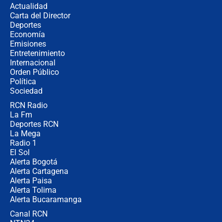
Actualidad
completamente seguro”
Carta del Director
Alias ‘Calarcá’ habría pagado $60
Deportes
millones al mes a un supuesto
Economía
coronel para filtrar información del
Emisiones
Ejército
Entretenimiento
Internacional
Las razones para escoger al nuevo
Orden Público
director de la Policía
Política
Sociedad
RCN Radio
"Prohibir es la salida fácil": ¿Qué
La Fm
futuro les espera a las cabalgatas en
Colombia?
Deportes RCN
La Mega
Radio 1
El Sol
Alerta Bogotá
Alerta Cartagena
Alerta Paisa
Alerta Tolima
Alerta Bucaramanga
Canal RCN