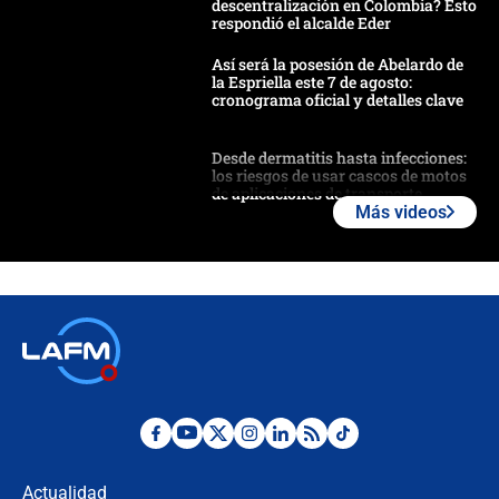
descentralización en Colombia? Esto
respondió el alcalde Eder
Así será la posesión de Abelardo de
la Espriella este 7 de agosto:
cronograma oficial y detalles clave
Desde dermatitis hasta infecciones:
los riesgos de usar cascos de motos
de aplicaciones de transporte
Más videos
¿Cómo comprar dólares desde el
celular? Requisitos, pasos y
recomendaciones
Las seis de las 6 con Juan Lozano |
jueves 6 de agosto de 2026
Posesión de Abelardo De La Espriella
en Cali: ¿qué pasará con los
congresistas del Pacto Histórico que
Actualidad
no asistirán?