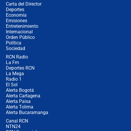
Carta del Director
Álvaro Uribe asistirá a la posesión y
Deportes
crece el pulso por la elección del
Economía
contralor
Emisiones
Entretenimiento
Internacional
🔴 EN VIVO | Noticiero La FM con
Orden Público
Juan Lozano - 6 de agosto de 2026
Política
Sociedad
RCN Radio
¿Por qué De la Espriella gobernará
La Fm
desde Barranquilla? Experto explica
la razón
Deportes RCN
La Mega
Radio 1
El Sol
Alerta Bogotá
Alerta Cartagena
Alerta Paisa
Alerta Tolima
Alerta Bucaramanga
Canal RCN
NTN24