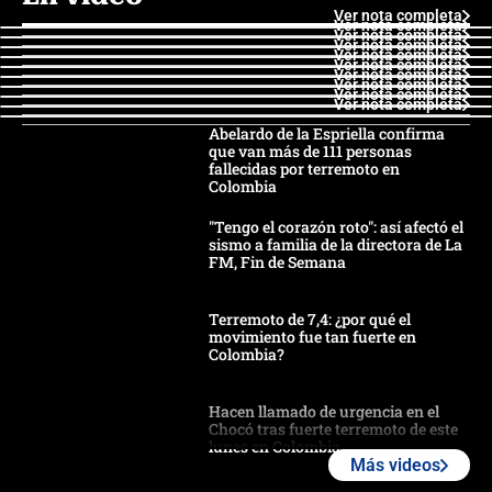
Ver nota completa
Ver nota completa
Ver nota completa
Ver nota completa
Ver nota completa
Ver nota completa
Ver nota completa
Ver nota completa
Ver nota completa
Ver nota completa
Abelardo de la Espriella confirma
que van más de 111 personas
fallecidas por terremoto en
Colombia
"Tengo el corazón roto": así afectó el
sismo a familia de la directora de La
FM, Fin de Semana
Terremoto de 7,4: ¿por qué el
movimiento fue tan fuerte en
Colombia?
Hacen llamado de urgencia en el
Chocó tras fuerte terremoto de este
lunes en Colombia
Más videos