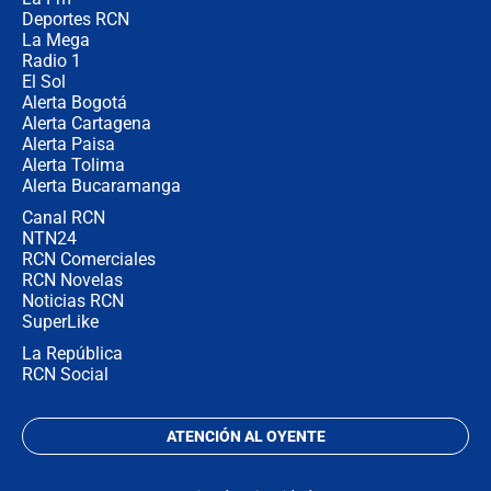
jefes criminales ligados a la Paz
Total de Petro?: Las razones que
Deportes RCN
motivaron la decisión
La Mega
Radio 1
El Sol
Alerta Bogotá
Alerta Cartagena
Alerta Paisa
Alerta Tolima
Alerta Bucaramanga
Canal RCN
NTN24
RCN Comerciales
RCN Novelas
Noticias RCN
SuperLike
La República
RCN Social
ATENCIÓN AL OYENTE