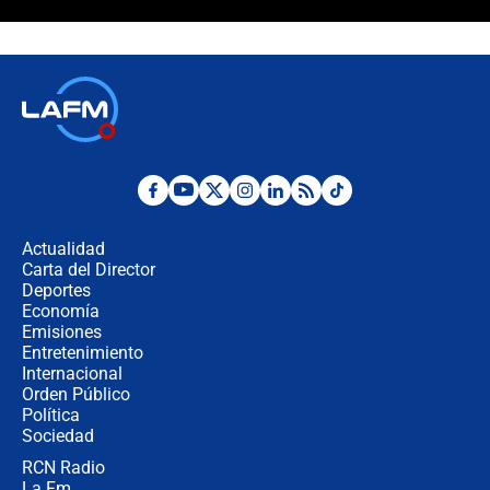
Estas fueron las medidas que activó
la UNGRD tras el fuerte terremoto de
7,4 hoy en Colombia
Terremoto en Cali: colapsó edificio
de tres pisos y rescataron a una
niña entre los escombros
Fuerte temblor en Colombia hoy:
evacúan edificios y reportan daños
en Pereira, Armenia y Medellín
Actualidad
Carta del Director
Fuerte terremoto en Colombia se
Deportes
registró hoy 10 de agosto; sacudida
Economía
se sintió en varias ciudades
Emisiones
Entretenimiento
Internacional
🔴 EN VIVO | Noticiero La FM con
Orden Público
Juan Lozano - 10 de agosto de 2026
Política
Sociedad
RCN Radio
¿Por qué trasladaron desde Itagüí a
La Fm