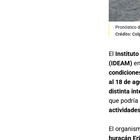
Pronóstico d
Crédito: Co
El
Institut
(IDEAM)
em
condicione
al 18 de ag
distinta in
que podría 
actividades
El organis
huracán Er