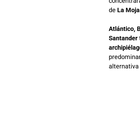
concentrar
de
La Moj
Atlántico, 
Santander
archipiélag
predominar
alternativ