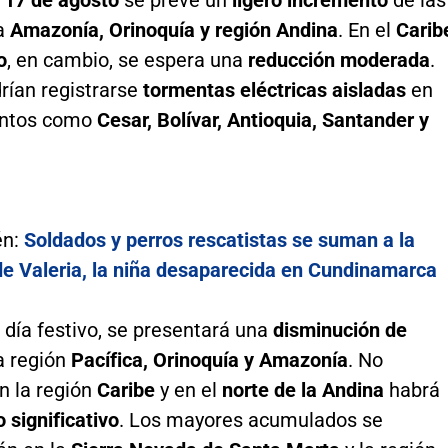
la
Amazonía, Orinoquía y región Andina
. En el
Carib
o
, en cambio, se espera una
reducción moderada
.
rían registrarse
tormentas eléctricas aisladas
en
ntos como
Cesar, Bolívar, Antioquia, Santander y
én:
Soldados y perros rescatistas se suman a la
e Valeria, la niña desaparecida en Cundinamarca
, día festivo, se presentará una
disminución de
a región
Pacífica, Orinoquía y Amazonía
. No
n la región
Caribe
y en el
norte de la Andina
habrá
 significativo
. Los mayores acumulados se