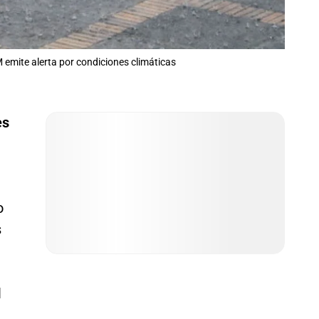
M emite alerta por condiciones climáticas
es
o
s
l