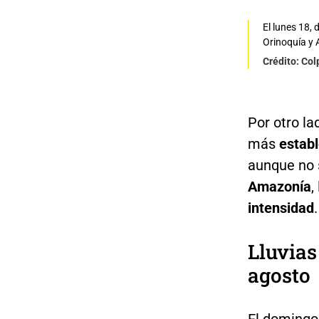
El lunes 18, 
Orinoquía y
Crédito: Co
Por otro la
más
estab
aunque no 
Amazonía
,
intensidad
.
Lluvias
agosto
El doming