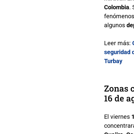
Colombia
.
fenómenos l
algunos
de
Leer más:
seguridad d
Turbay
Zonas c
16 de a
El viernes
concentrar