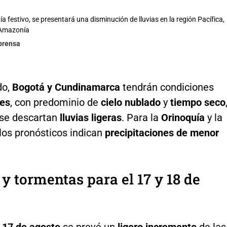
día festivo, se presentará una disminución de lluvias en la región Pacífica,
 Amazonía
lprensa
do,
Bogotá y Cundinamarca
tendrán condiciones
les
, con predominio de
cielo nublado
y
tiempo seco
se descartan
lluvias ligeras
. Para la
Orinoquía
y la
 los pronósticos indican
precipitaciones de menor
 y tormentas para el 17 y 18 de
o
17 de agosto
se prevé un
ligero incremento
de las