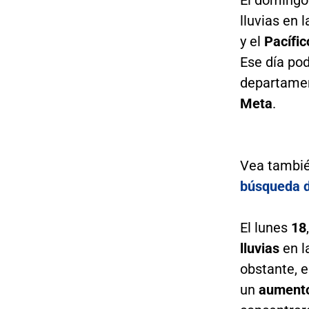
lluvias en 
y el
Pacífic
Ese día pod
departame
Meta
.
Vea tambi
búsqueda d
El lunes
18
lluvias
en l
obstante, e
un
aumento