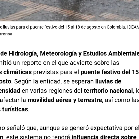
e lluvias para el puente festivo del 15 al 18 de agosto en Colombia. IDEA
lprensa
o de Hidrología, Meteorología y Estudios Ambiental
itió un reporte en el que advierte sobre las
s climáticas
previstas para el
puente festivo del 15
osto
. Según la entidad, se esperan
lluvias de
tensidad
en varias regiones del
territorio nacional
, l
afectar la
movilidad aérea y terrestre
, así como la
 turísticas
.
mo señaló que, aunque se generó expectativa por e
in
, este sistema no tendrá
influencia directa sobre