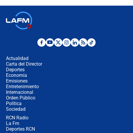
de la Espriella: ¿Se violó el Estado
laico?
🔴 EN VIVO | Primer discurso de
Abelardo de la Espriella como
presidente de Colombia
¿La posesión de Abelardo De la
Espriella en Cali inicia la
descentralización en Colombia? Esto
Actualidad
respondió el alcalde Eder
Carta del Director
Así será la posesión de Abelardo de
Deportes
la Espriella este 7 de agosto:
Economía
cronograma oficial y detalles clave
Emisiones
Entretenimiento
Internacional
Desde dermatitis hasta infecciones:
Orden Público
los riesgos de usar cascos de motos
Política
de aplicaciones de transporte
Sociedad
RCN Radio
¿Cómo comprar dólares desde el
La Fm
celular? Requisitos, pasos y
recomendaciones
Deportes RCN