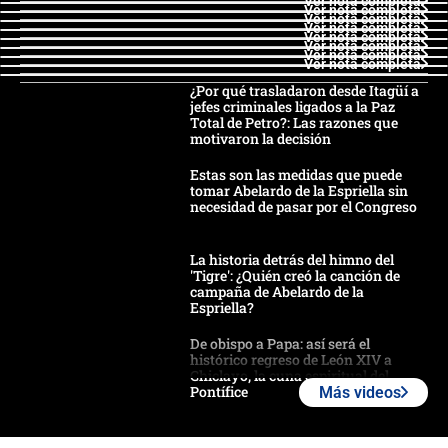
Ver nota completa
Ver nota completa
Ver nota completa
Ver nota completa
Ver nota completa
Ver nota completa
Ver nota completa
Ver nota completa
¿Por qué trasladaron desde Itagüí a
jefes criminales ligados a la Paz
Total de Petro?: Las razones que
motivaron la decisión
Estas son las medidas que puede
tomar Abelardo de la Espriella sin
necesidad de pasar por el Congreso
La historia detrás del himno del
'Tigre': ¿Quién creó la canción de
campaña de Abelardo de la
Espriella?
De obispo a Papa: así será el
histórico regreso de León XIV a
Chiclayo, la cuna espiritual del
Pontífice
Más videos
Polémica por rabino, pastor y
sacerdote en la posesión de Abelardo