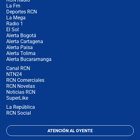
¿Por qué De la Espriella gobernará
La Fm
desde Barranquilla? Experto explica
la razón
Deportes RCN
La Mega
Radio 1
El Sol
Alerta Bogotá
Alerta Cartagena
Alerta Paisa
Alerta Tolima
Alerta Bucaramanga
Canal RCN
NTN24
RCN Comerciales
RCN Novelas
Noticias RCN
SuperLike
La República
RCN Social
ATENCIÓN AL OYENTE