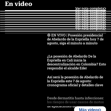
En video
Ver nota completa
Ver nota completa
Ver nota completa
Ver nota completa
Ver nota completa
Ver nota completa
Ver nota completa
Ver nota completa
Ver nota completa
Ver nota completa
🔴 EN VIVO | Posesión presidencial
de Abelardo de la Espriella hoy 7 de
agosto, siga el minuto a minuto
¿La posesión de Abelardo De la
Espriella en Cali inicia la
descentralización en Colombia? Esto
respondió el alcalde Eder
Así será la posesión de Abelardo de
la Espriella este 7 de agosto:
cronograma oficial y detalles clave
Desde dermatitis hasta infecciones:
los riesgos de usar cascos de motos
de aplicaciones de transporte
Más videos