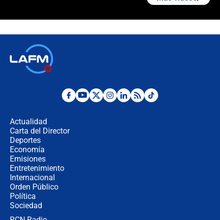
¿Cómo comprar dólares desde el
celular? Requisitos, pasos y
recomendaciones
Las seis de las 6 con Juan Lozano |
jueves 6 de agosto de 2026
Posesión de Abelardo De La Espriella
en Cali: ¿qué pasará con los
congresistas del Pacto Histórico que
Actualidad
no asistirán?
Carta del Director
Álvaro Uribe asistirá a la posesión y
Deportes
crece el pulso por la elección del
Economía
contralor
Emisiones
Entretenimiento
Internacional
🔴 EN VIVO | Noticiero La FM con
Orden Público
Juan Lozano - 6 de agosto de 2026
Política
Sociedad
RCN Radio