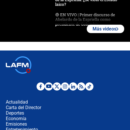
laico?
🔴 EN VIVO | Primer discurso de
Abelardo de la Espriella como
presidente de Colombia
Más videos
¿La posesión de Abelardo De la
Espriella en Cali inicia la
descentralización en Colombia? Esto
respondió el alcalde Eder
Así será la posesión de Abelardo de
la Espriella este 7 de agosto:
cronograma oficial y detalles clave
Desde dermatitis hasta infecciones:
los riesgos de usar cascos de motos
de aplicaciones de transporte
Actualidad
Carta del Director
¿Cómo comprar dólares desde el
Deportes
celular? Requisitos, pasos y
Economía
recomendaciones
Emisiones
Entretenimiento