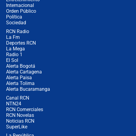
Internacional
Las seis de las 6 con Juan Lozano |
Orden Público
jueves 6 de agosto de 2026
Política
Sociedad
RCN Radio
Posesión de Abelardo De La Espriella
La Fm
en Cali: ¿qué pasará con los
congresistas del Pacto Histórico que
Deportes RCN
no asistirán?
La Mega
Radio 1
El Sol
Alerta Bogotá
Alerta Cartagena
Alerta Paisa
Alerta Tolima
Alerta Bucaramanga
Canal RCN
NTN24
RCN Comerciales
RCN Novelas
Noticias RCN
SuperLike
La República