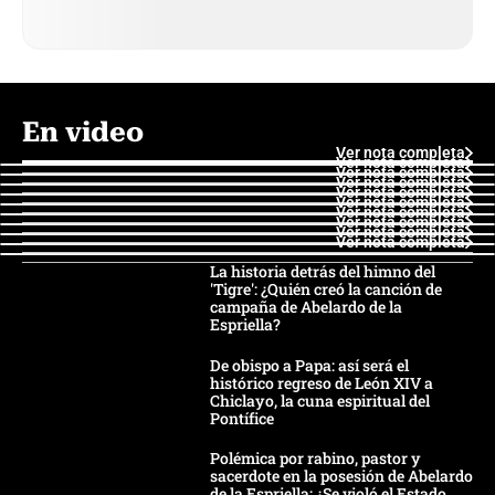
En video
Ver nota completa
Ver nota completa
Ver nota completa
Ver nota completa
Ver nota completa
Ver nota completa
Ver nota completa
Ver nota completa
Ver nota completa
Ver nota completa
La historia detrás del himno del
'Tigre': ¿Quién creó la canción de
campaña de Abelardo de la
Espriella?
De obispo a Papa: así será el
histórico regreso de León XIV a
Chiclayo, la cuna espiritual del
Pontífice
Polémica por rabino, pastor y
sacerdote en la posesión de Abelardo
de la Espriella: ¿Se violó el Estado