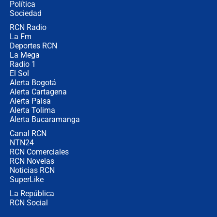
Política
Sociedad
RCN Radio
Posesión de Abelardo De La Espriella
La Fm
en Cali: ¿qué pasará con los
congresistas del Pacto Histórico que
Deportes RCN
no asistirán?
La Mega
Radio 1
El Sol
Alerta Bogotá
Alerta Cartagena
Alerta Paisa
Alerta Tolima
Alerta Bucaramanga
Canal RCN
NTN24
RCN Comerciales
RCN Novelas
Noticias RCN
SuperLike
La República
RCN Social