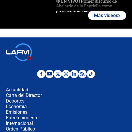
🔴 EN VIVO | Primer discurso de
Abelardo de la Espriella como
presidente de Colombia
Más videos
¿La posesión de Abelardo De la
Espriella en Cali inicia la
descentralización en Colombia? Esto
respondió el alcalde Eder
Así será la posesión de Abelardo de
la Espriella este 7 de agosto:
cronograma oficial y detalles clave
Desde dermatitis hasta infecciones:
los riesgos de usar cascos de motos
de aplicaciones de transporte
Actualidad
Carta del Director
¿Cómo comprar dólares desde el
Deportes
celular? Requisitos, pasos y
Economía
recomendaciones
Emisiones
Entretenimiento
Internacional
Las seis de las 6 con Juan Lozano |
Orden Público
jueves 6 de agosto de 2026