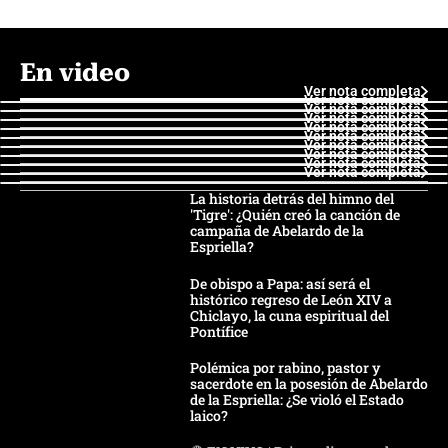
En video
Ver nota completa
Ver nota completa
Ver nota completa
Ver nota completa
Ver nota completa
Ver nota completa
Ver nota completa
Ver nota completa
Ver nota completa
Ver nota completa
La historia detrás del himno del
'Tigre': ¿Quién creó la canción de
campaña de Abelardo de la
Espriella?
De obispo a Papa: así será el
histórico regreso de León XIV a
Chiclayo, la cuna espiritual del
Pontífice
Polémica por rabino, pastor y
sacerdote en la posesión de Abelardo
de la Espriella: ¿Se violó el Estado
laico?