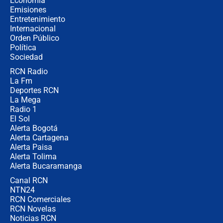
Economía
recomendaciones
Emisiones
Entretenimiento
Internacional
Las seis de las 6 con Juan Lozano |
Orden Público
jueves 6 de agosto de 2026
Política
Sociedad
RCN Radio
Posesión de Abelardo De La Espriella
La Fm
en Cali: ¿qué pasará con los
congresistas del Pacto Histórico que
Deportes RCN
no asistirán?
La Mega
Radio 1
El Sol
Alerta Bogotá
Alerta Cartagena
Alerta Paisa
Alerta Tolima
Alerta Bucaramanga
Canal RCN
NTN24
RCN Comerciales
RCN Novelas
Noticias RCN