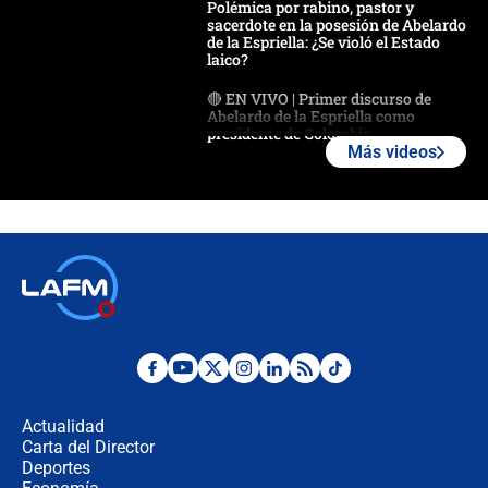
Polémica por rabino, pastor y
sacerdote en la posesión de Abelardo
de la Espriella: ¿Se violó el Estado
laico?
🔴 EN VIVO | Primer discurso de
Abelardo de la Espriella como
presidente de Colombia
Más videos
¿La posesión de Abelardo De la
Espriella en Cali inicia la
descentralización en Colombia? Esto
respondió el alcalde Eder
Así será la posesión de Abelardo de
la Espriella este 7 de agosto:
cronograma oficial y detalles clave
Desde dermatitis hasta infecciones:
los riesgos de usar cascos de motos
de aplicaciones de transporte
Actualidad
Carta del Director
¿Cómo comprar dólares desde el
Deportes
celular? Requisitos, pasos y