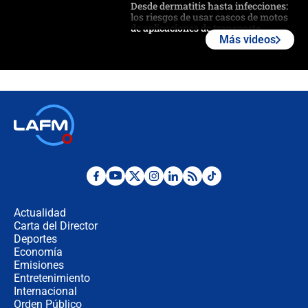
Desde dermatitis hasta infecciones:
los riesgos de usar cascos de motos
de aplicaciones de transporte
Más videos
¿Cómo comprar dólares desde el
celular? Requisitos, pasos y
recomendaciones
Las seis de las 6 con Juan Lozano |
jueves 6 de agosto de 2026
Posesión de Abelardo De La Espriella
en Cali: ¿qué pasará con los
congresistas del Pacto Histórico que
Actualidad
no asistirán?
Carta del Director
Álvaro Uribe asistirá a la posesión y
Deportes
crece el pulso por la elección del
Economía
contralor
Emisiones
Entretenimiento
Internacional
🔴 EN VIVO | Noticiero La FM con
Orden Público
Juan Lozano - 6 de agosto de 2026