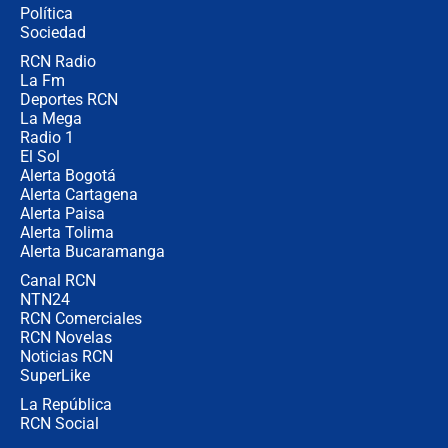
Política
Sociedad
RCN Radio
¿Por qué De la Espriella gobernará
La Fm
desde Barranquilla? Experto explica
la razón
Deportes RCN
La Mega
Radio 1
El Sol
Alerta Bogotá
Alerta Cartagena
Alerta Paisa
Alerta Tolima
Alerta Bucaramanga
Canal RCN
NTN24
RCN Comerciales
RCN Novelas
Noticias RCN
SuperLike
La República
RCN Social