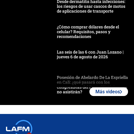
Desde dermatitis hasta infecciones:
los riesgos de usar cascos de motos
de aplicaciones de transporte
¿Cómo comprar dólares desde el
celular? Requisitos, pasos y
recomendaciones
Las seis de las 6 con Juan Lozano |
jueves 6 de agosto de 2026
Posesión de Abelardo De La Espriella
en Cali: ¿qué pasará con los
congresistas del Pacto Histórico que
no asistirán?
Más videos
Álvaro Uribe asistirá a la posesión y
crece el pulso por la elección del
contralor
🔴 EN VIVO | Noticiero La FM con
Juan Lozano - 6 de agosto de 2026