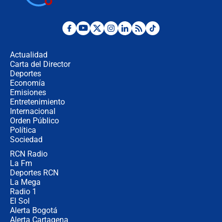
¿Por qué De la Espriella gobernará
desde Barranquilla? Experto explica
la razón
Actualidad
Carta del Director
Estratega de Abelardo de la Espriella
Deportes
revela cómo venció a la “casta
Economía
política” en campaña: “Estaba
Emisiones
completamente seguro”
Entretenimiento
Internacional
Alias ‘Calarcá’ habría pagado $60
Orden Público
millones al mes a un supuesto
Política
coronel para filtrar información del
Ejército
Sociedad
RCN Radio
Las razones para escoger al nuevo
La Fm
director de la Policía
Deportes RCN
La Mega
Radio 1
El Sol
Alerta Bogotá
Alerta Cartagena