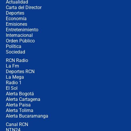
Actualidad
elección de Abelardo de La Espriella
Carta del Director
Tras su posesión, presidente De la
Deportes
Espriella empieza gira por regiones
Economía
donde perdió
Emisiones
Entretenimiento
Internacional
Las seis de las 6 con Juan Lozano |
Orden Público
miércoles 5 de agosto de 2026
Política
Sociedad
RCN Radio
🔴 EN VIVO | Noticiero La FM con
La Fm
Juan Lozano - 5 de agosto de 2026
Deportes RCN
La Mega
Radio 1
El Sol
Alerta Bogotá
Alerta Cartagena
Alerta Paisa
Alerta Tolima
Alerta Bucaramanga
Canal RCN
NTN24