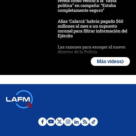
revela cómo venció a la “casta
política” en campaña: “Estaba
completamente seguro”
Alias ‘Calarcá’ habría pagado $60
millones al mes a un supuesto
coronel para filtrar información del
Ejército
Las razones para escoger al nuevo
director de la Policía
Más videos
"Prohibir es la salida fácil": ¿Qué
futuro les espera a las cabalgatas en
Colombia?
Ministro de Defensa no descarta el
uso de la UNDMO ante posibles
disturbios durante la posesión
"No hubo fraude ni posibilidad de
fraude": Auditoría respondió a
señalamientos de Petro sobre