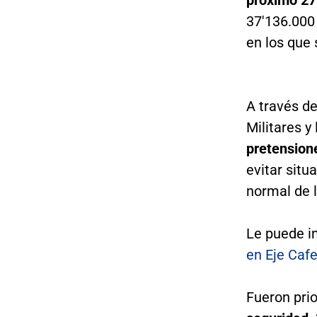
37'136.000
en los que
A través d
Militares y
pretension
evitar situ
normal de l
Le puede i
en Eje Caf
Fueron pri