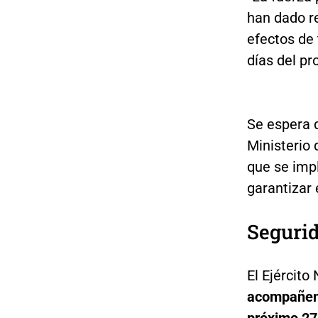
han dado r
efectos de 
días del pr
Se espera q
Ministerio 
que se imp
garantizar 
Segurid
El Ejército
acompañen l
próximo 27