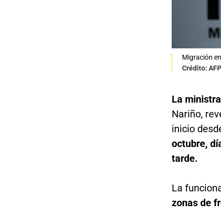
Migración en
Crédito: AF
La ministra
Nariño, rev
inicio desd
octubre, dí
tarde.
La funciona
zonas de fr