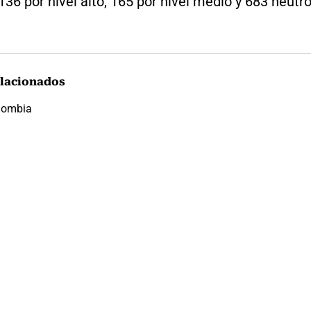
 136 por nivel alto, 165 por nivel medio y 683 neutro
lacionados
lombia