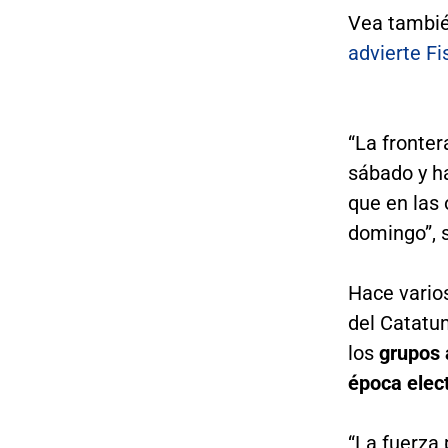
Vea tambi
advierte Fi
“La fronter
sábado y ha
que en las 
domingo”, 
Hace varios
del Catatu
los
grupos 
época elect
“La fuerza 