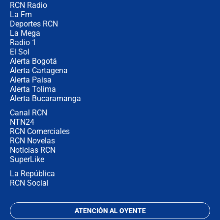
RCN Radio
Las razones para escoger al nuevo
La Fm
director de la Policía
Deportes RCN
La Mega
Radio 1
El Sol
Alerta Bogotá
Alerta Cartagena
Alerta Paisa
Alerta Tolima
Alerta Bucaramanga
Canal RCN
NTN24
RCN Comerciales
RCN Novelas
Noticias RCN
SuperLike
La República
RCN Social
ATENCIÓN AL OYENTE