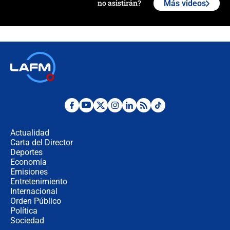
no asistirán?
Más videos
Álvaro Uribe asistirá a la posesión y
crece el pulso por la elección del
contralor
🔴 EN VIVO | Noticiero La FM con
Juan Lozano - 6 de agosto de 2026
¿Por qué De la Espriella gobernará
desde Barranquilla? Experto explica
la razón
Actualidad
Carta del Director
Estratega de Abelardo de la Espriella
Deportes
revela cómo venció a la “casta
Economía
política” en campaña: “Estaba
Emisiones
completamente seguro”
Entretenimiento
Internacional
Alias ‘Calarcá’ habría pagado $60
Orden Público
millones al mes a un supuesto
Política
coronel para filtrar información del
Ejército
Sociedad