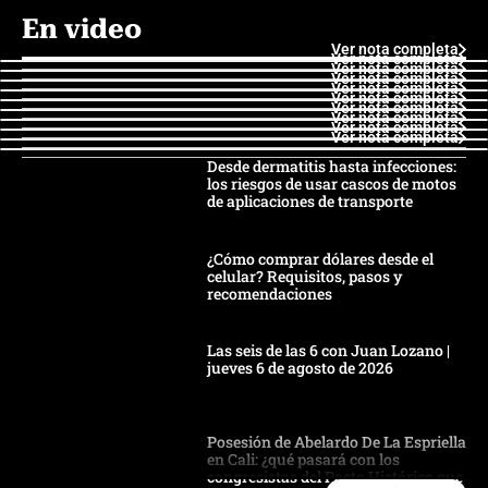
En video
Ver nota completa
Ver nota completa
Ver nota completa
Ver nota completa
Ver nota completa
Ver nota completa
Ver nota completa
Ver nota completa
Ver nota completa
Ver nota completa
Desde dermatitis hasta infecciones:
los riesgos de usar cascos de motos
de aplicaciones de transporte
¿Cómo comprar dólares desde el
celular? Requisitos, pasos y
recomendaciones
Las seis de las 6 con Juan Lozano |
jueves 6 de agosto de 2026
Posesión de Abelardo De La Espriella
en Cali: ¿qué pasará con los
congresistas del Pacto Histórico que