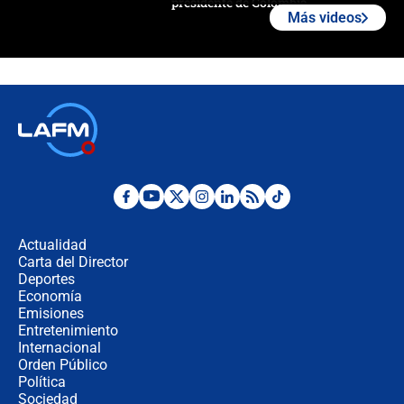
presidente de Colombia
Más videos
¿La posesión de Abelardo De la
Espriella en Cali inicia la
descentralización en Colombia? Esto
respondió el alcalde Eder
Así será la posesión de Abelardo de
la Espriella este 7 de agosto:
cronograma oficial y detalles clave
Desde dermatitis hasta infecciones:
los riesgos de usar cascos de motos
de aplicaciones de transporte
Actualidad
Carta del Director
¿Cómo comprar dólares desde el
Deportes
celular? Requisitos, pasos y
Economía
recomendaciones
Emisiones
Entretenimiento
Internacional
Las seis de las 6 con Juan Lozano |
Orden Público
jueves 6 de agosto de 2026
Política
Sociedad