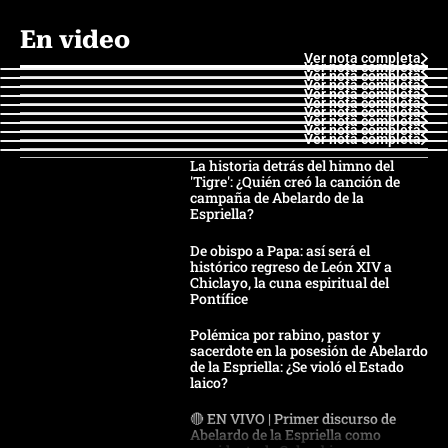
En video
Ver nota completa
Ver nota completa
Ver nota completa
Ver nota completa
Ver nota completa
Ver nota completa
Ver nota completa
Ver nota completa
Ver nota completa
Ver nota completa
La historia detrás del himno del
'Tigre': ¿Quién creó la canción de
campaña de Abelardo de la
Espriella?
De obispo a Papa: así será el
histórico regreso de León XIV a
Chiclayo, la cuna espiritual del
Pontífice
Polémica por rabino, pastor y
sacerdote en la posesión de Abelardo
de la Espriella: ¿Se violó el Estado
laico?
🔴 EN VIVO | Primer discurso de
Abelardo de la Espriella como