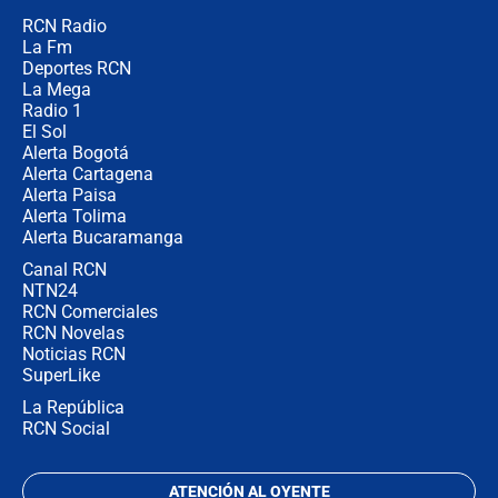
RCN Radio
Posesión de Abelardo De La Espriella
La Fm
en Cali: ¿qué pasará con los
congresistas del Pacto Histórico que
Deportes RCN
no asistirán?
La Mega
Radio 1
El Sol
Alerta Bogotá
Alerta Cartagena
Alerta Paisa
Alerta Tolima
Alerta Bucaramanga
Canal RCN
NTN24
RCN Comerciales
RCN Novelas
Noticias RCN
SuperLike
La República
RCN Social
ATENCIÓN AL OYENTE