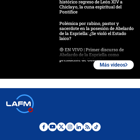
histórico regreso de León XIV a
Chiclayo, la cuna espiritual del
Pontífice
Polémica por rabino, pastor y
sacerdote en la posesión de Abelardo
de la Espriella: ¿Se violó el Estado
laico?
🔴 EN VIVO | Primer discurso de
Abelardo de la Espriella como
presidente de Colombia
Más videos
¿La posesión de Abelardo De la
Espriella en Cali inicia la
descentralización en Colombia? Esto
respondió el alcalde Eder
Así será la posesión de Abelardo de
la Espriella este 7 de agosto:
cronograma oficial y detalles clave
Desde dermatitis hasta infecciones:
los riesgos de usar cascos de motos
de aplicaciones de transporte