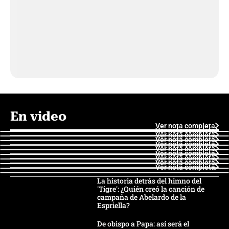
En video
Ver nota completa
Ver nota completa
Ver nota completa
Ver nota completa
Ver nota completa
Ver nota completa
Ver nota completa
Ver nota completa
Ver nota completa
Ver nota completa
La historia detrás del himno del
'Tigre': ¿Quién creó la canción de
campaña de Abelardo de la
Espriella?
De obispo a Papa: así será el