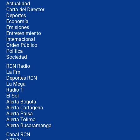
Actualidad
Carta del Director
¿Cómo comprar dólares desde el
Deportes
celular? Requisitos, pasos y
Economía
recomendaciones
Emisiones
Entretenimiento
Internacional
Las seis de las 6 con Juan Lozano |
Orden Público
jueves 6 de agosto de 2026
Política
Sociedad
RCN Radio
Posesión de Abelardo De La Espriella
La Fm
en Cali: ¿qué pasará con los
congresistas del Pacto Histórico que
Deportes RCN
no asistirán?
La Mega
Radio 1
El Sol
Alerta Bogotá
Alerta Cartagena
Alerta Paisa
Alerta Tolima
Alerta Bucaramanga
Canal RCN