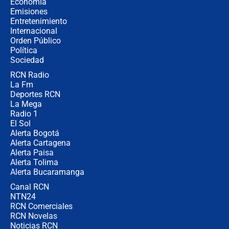
Economía
contralor
Emisiones
Entretenimiento
Internacional
🔴 EN VIVO | Noticiero La FM con
Orden Público
Juan Lozano - 6 de agosto de 2026
Política
Sociedad
RCN Radio
¿Por qué De la Espriella gobernará
La Fm
desde Barranquilla? Experto explica
la razón
Deportes RCN
La Mega
Radio 1
El Sol
Alerta Bogotá
Alerta Cartagena
Alerta Paisa
Alerta Tolima
Alerta Bucaramanga
Canal RCN
NTN24
RCN Comerciales
RCN Novelas
Noticias RCN