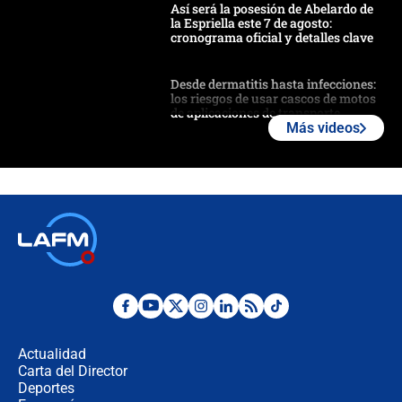
Así será la posesión de Abelardo de
la Espriella este 7 de agosto:
cronograma oficial y detalles clave
Desde dermatitis hasta infecciones:
los riesgos de usar cascos de motos
de aplicaciones de transporte
Más videos
¿Cómo comprar dólares desde el
celular? Requisitos, pasos y
recomendaciones
Las seis de las 6 con Juan Lozano |
jueves 6 de agosto de 2026
Posesión de Abelardo De La Espriella
en Cali: ¿qué pasará con los
congresistas del Pacto Histórico que
Actualidad
no asistirán?
Carta del Director
Álvaro Uribe asistirá a la posesión y
Deportes
crece el pulso por la elección del