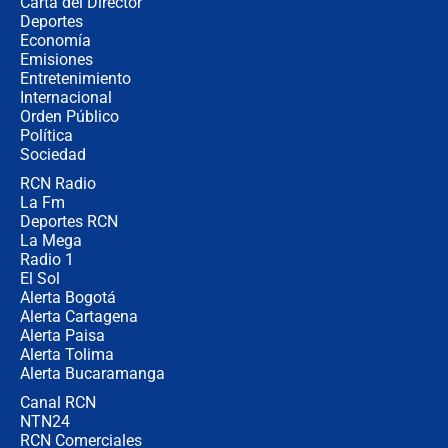
Carta del Director
Álvaro Uribe asistirá a la posesión y
Deportes
crece el pulso por la elección del
Economía
contralor
Emisiones
Entretenimiento
Internacional
🔴 EN VIVO | Noticiero La FM con
Orden Público
Juan Lozano - 6 de agosto de 2026
Política
Sociedad
RCN Radio
¿Por qué De la Espriella gobernará
La Fm
desde Barranquilla? Experto explica
la razón
Deportes RCN
La Mega
Radio 1
El Sol
Alerta Bogotá
Alerta Cartagena
Alerta Paisa
Alerta Tolima
Alerta Bucaramanga
Canal RCN
NTN24
RCN Comerciales