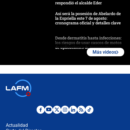
respondió el alcalde Eder
Así será la posesión de Abelardo de
la Espriella este 7 de agosto:
cronograma oficial y detalles clave
Desde dermatitis hasta infecciones:
los riesgos de usar cascos de motos
de aplicaciones de transporte
Más videos
¿Cómo comprar dólares desde el
celular? Requisitos, pasos y
recomendaciones
Las seis de las 6 con Juan Lozano |
jueves 6 de agosto de 2026
Posesión de Abelardo De La Espriella
en Cali: ¿qué pasará con los
congresistas del Pacto Histórico que
Actualidad
no asistirán?