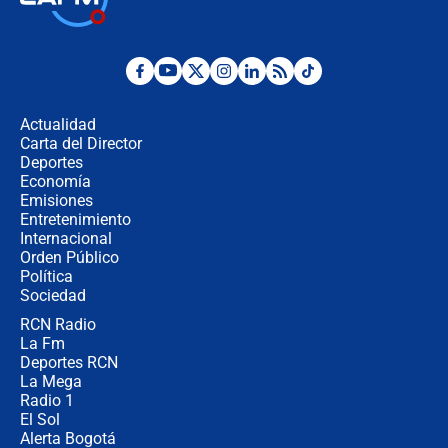
Abelardo de la Espriella como
presidente de Colombia
¿La posesión de Abelardo De la
Espriella en Cali inicia la
descentralización en Colombia? Esto
Actualidad
respondió el alcalde Eder
Carta del Director
Así será la posesión de Abelardo de
Deportes
la Espriella este 7 de agosto:
Economía
cronograma oficial y detalles clave
Emisiones
Entretenimiento
Internacional
Desde dermatitis hasta infecciones:
Orden Público
los riesgos de usar cascos de motos
Política
de aplicaciones de transporte
Sociedad
RCN Radio
¿Cómo comprar dólares desde el
La Fm
celular? Requisitos, pasos y
recomendaciones
Deportes RCN
La Mega
Radio 1
El Sol
Alerta Bogotá