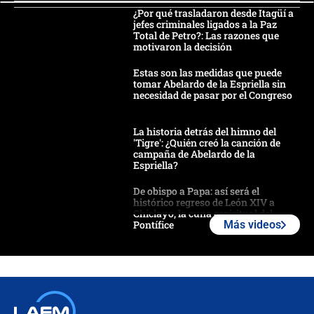
¿Por qué trasladaron desde Itagüí a
jefes criminales ligados a la Paz
Total de Petro?: Las razones que
motivaron la decisión
Estas son las medidas que puede
tomar Abelardo de la Espriella sin
necesidad de pasar por el Congreso
La historia detrás del himno del
'Tigre': ¿Quién creó la canción de
campaña de Abelardo de la
Espriella?
De obispo a Papa: así será el
histórico regreso de León XIV a
Chiclayo, la cuna espiritual del
Pontífice
Más videos
Polémica por rabino, pastor y
sacerdote en la posesión de Abelardo
de la Espriella: ¿Se violó el Estado
laico?
🔴 EN VIVO | Primer discurso de