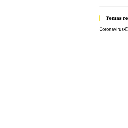
Temas re
Coronavirus
E