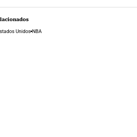
lacionados
stados Unidos
NBA