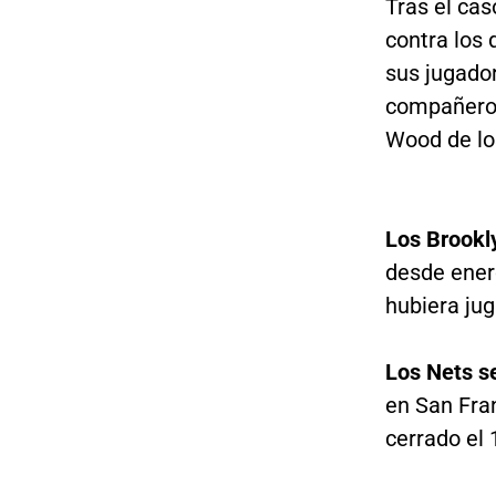
Tras el cas
contra los
sus jugador
compañero 
Wood de los
Los Brookl
desde ener
hubiera ju
Los Nets se
en San Fran
cerrado el 