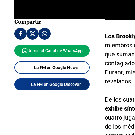
Compartir
Los Brookl
miembros de
Unirse al Canal de WhatsApp
que suman 
contagiado
La FM en Google News
Durant, mie
revelados.
La FM en Google Discover
De los cuat
exhibe sín
cuatro jug
de los médi