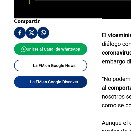
Compartir
El
viceminis
diálogo co
Unirse al Canal de WhatsApp
coronaviru
embargo dij
La FM en Google News
“No podemo
La FM en Google Discover
al comport
nosotros s
como se com
Aunque el c