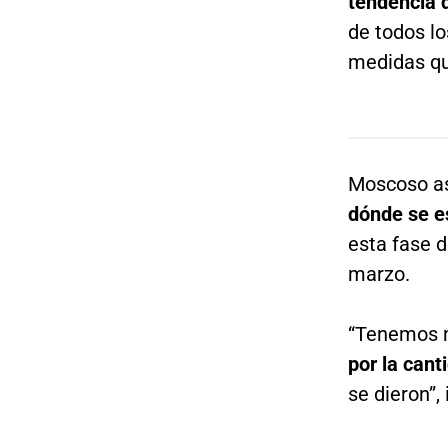
tendencia 
de todos lo
medidas qu
Moscoso as
dónde se e
esta fase d
marzo.
“Tenemos m
por la cant
se dieron”, 