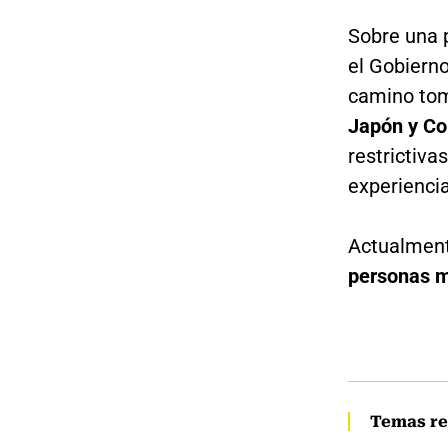
Sobre una 
el Gobierno
camino tom
Japón y Co
restrictiva
experienci
Actualmen
personas m
Temas re